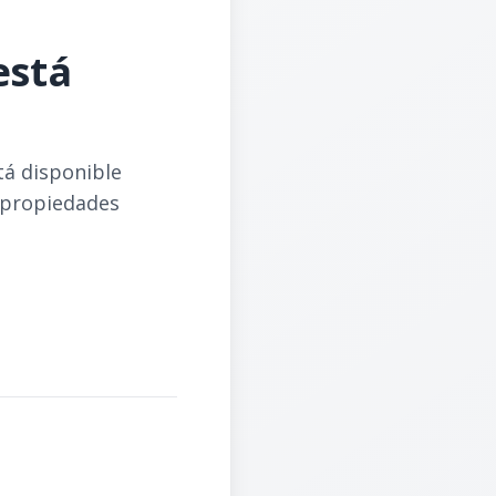
está
tá disponible
 propiedades