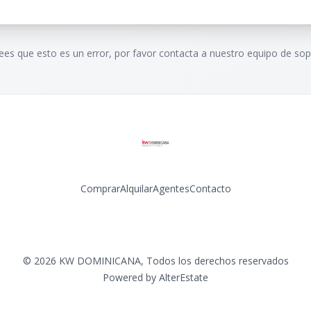
rees que esto es un error, por favor contacta a nuestro equipo de sop
Comprar
Alquilar
Agentes
Contacto
Facebook
Instagram
LinkedIn
YouTube
©
2026
KW DOMINICANA
,
Todos los derechos reservados
Powered by
AlterEstate