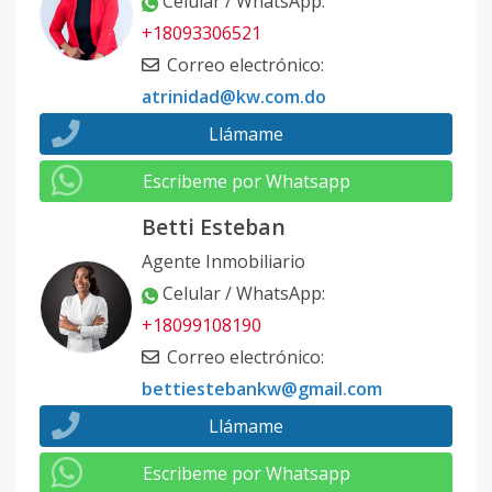
Celular / WhatsApp
:
+18093306521
Correo electrónico
:
atrinidad@kw.com.do
Llámame
Escribeme por Whatsapp
Betti Esteban
Agente Inmobiliario
Celular / WhatsApp
:
+18099108190
Correo electrónico
:
bettiestebankw@gmail.com
Llámame
Escribeme por Whatsapp