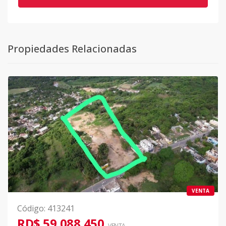
Propiedades Relacionadas
VENTA
Código
:
413241
RD$ 59,088,450
VENTA