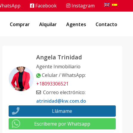
hatsApp
Facebook
Instagram
o
Comprar
Alquilar
Agentes
Contacto
Angela Trinidad
Agente Inmobiliario
Celular / WhatsApp
:
+18093306521
Correo electrónico
:
atrinidad@kw.com.do
Llámame
Escribeme por Whatsapp