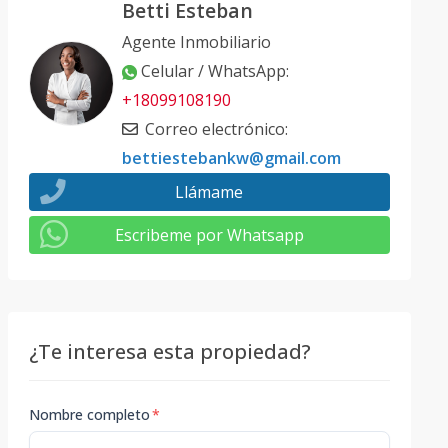
Betti Esteban
Agente Inmobiliario
Celular / WhatsApp
:
+18099108190
Correo electrónico
:
bettiestebankw@gmail.com
Llámame
Escribeme por Whatsapp
¿Te interesa esta propiedad?
Nombre completo
*