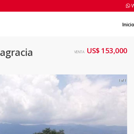
W
Inici
US$ 153,000
tagracia
VENTA
1 of 1