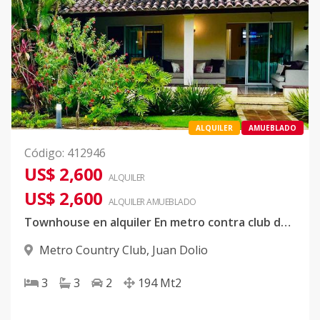
ALQUILER
AMUEBLADO
Código
:
412946
US$ 2,600
ALQUILER
US$ 2,600
ALQUILER
AMUEBLADO
Townhouse en alquiler En metro contra club de 3 habitaciones
Metro Country Club
,
Juan Dolio
3
3
2
194
Mt2