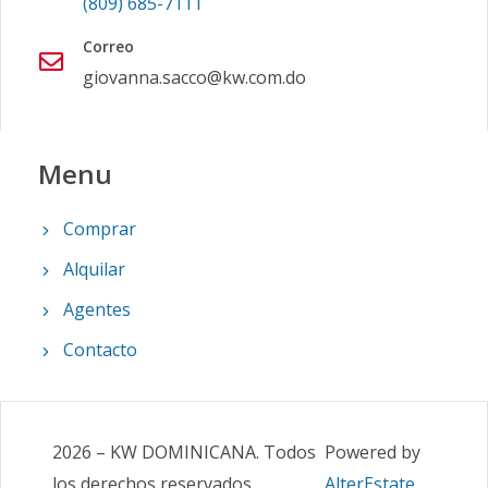
(809) 685-7111
Correo
giovanna.sacco@kw.com.do
Menu
Comprar
Alquilar
Agentes
Contacto
2026
–
KW DOMINICANA
.
Todos
Powered by
los derechos reservados
AlterEstate