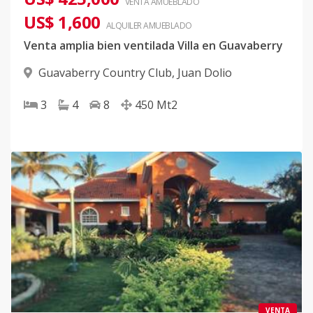
VENTA AMUEBLADO
US$ 1,600
ALQUILER
AMUEBLADO
Venta amplia bien ventilada Villa en Guavaberry
Guavaberry Country Club
,
Juan Dolio
3
4
8
450
Mt2
VENTA