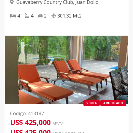
Guavaberry Country Club
,
Juan Dolio
4
4
2
301.32
Mt2
VENTA
AMUEBLADO
Código
:
413187
US$ 425,000
VENTA
US$ 425,000