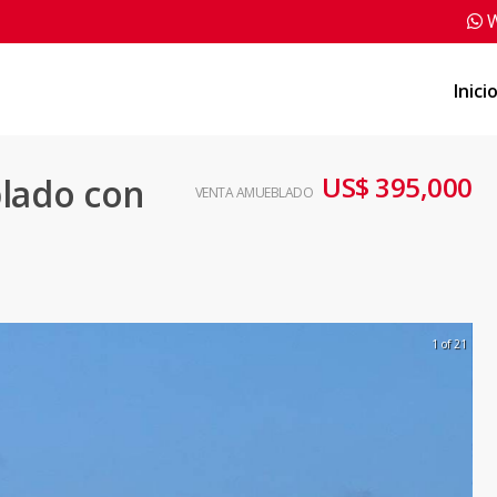
W
Inici
US$ 395,000
lado con
VENTA AMUEBLADO
1 of 21