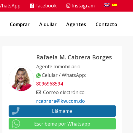
hatsApp
Facebook
Instagram
o
Comprar
Alquilar
Agentes
Contacto
Rafaela M. Cabrera Borges
Agente Inmobiliario
Celular / WhatsApp
:
8096968594
Correo electrónico
:
rcabrera@kw.com.do
Llámame
Escribeme por Whatsapp