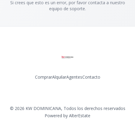
Si crees que esto es un error, por favor contacta a nuestro
equipo de soporte.
Comprar
Alquilar
Agentes
Contacto
Facebook
Instagram
LinkedIn
YouTube
©
2026
KW DOMINICANA
,
Todos los derechos reservados
Powered by
AlterEstate