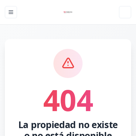
Toggle navigation menu
Toggl
404
La propiedad no existe
o no está disponible