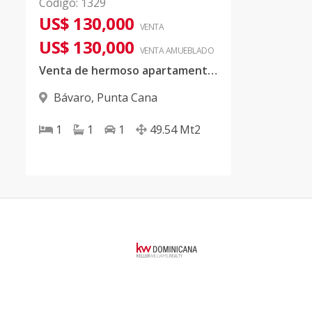
Código
:
1329
US$ 130,000
VENTA
US$ 130,000
VENTA AMUEBLADO
Venta de hermoso apartamento en el Cortecito, residencial Blue Garden Boutique. Bávaro, Punta Cana
Bávaro
,
Punta Cana
1
1
1
49.54
Mt2