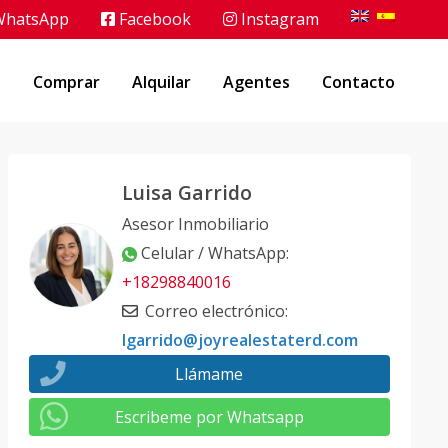
hatsApp
Facebook
Instagram
o
Comprar
Alquilar
Agentes
Contacto
Luisa Garrido
Asesor Inmobiliario
Celular / WhatsApp
:
+18298840016
Correo electrónico
:
lgarrido@joyrealestaterd.com
Llámame
Escribeme por Whatsapp