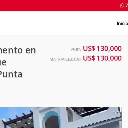
W
Inici
US$ 130,000
mento en
VENTA
US$ 130,000
ue
VENTA AMUEBLADO
Punta
1 of 9