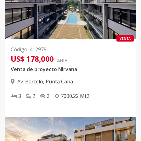
VENTA
Código
:
412979
US$ 178,000
VENTA
Venta de proyecto Nirvana
Av. Barceló
,
Punta Cana
3
2
2
7000.22
Mt2