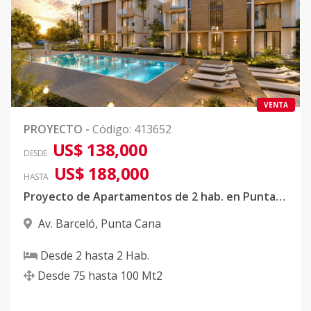
VENTA
PROYECTO
-
Código
:
413652
US$ 138,000
DESDE
US$ 188,000
HASTA
Proyecto de Apartamentos de 2 hab. en Punta Cana
Av. Barceló
,
Punta Cana
Desde
2
hasta
2
Hab.
Desde
75
hasta
100
Mt2