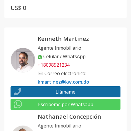
US$ 0
Kenneth Martinez
Agente Inmobiliario
Celular / WhatsApp
:
+18098521234
Correo electrónico
:
kmartinez@kw.com.do
Llámame
Escribeme por Whatsapp
Nathanael Concepción
Agente Inmobiliario