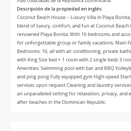
más codiciadas de la República Dominicana.
Descripción de la propiedad en inglés:
Coconut Beach House – Luxury Villa in Playa Bonita,
blend of luxury, comfort, and fun at Coconut Beach H
renowned Playa Bonita. With 10 bedrooms and accomm
for unforgettable group or family vacations. Main Fe
Bedrooms: 10, all with air conditioning, private ba
with King Size bed + 1 room with 2 single beds 3 ro
Amenities: Swimming pool with bar and BBQ Volleyball
and ping pong Fully equipped gym High-speed Starl
services upon request Cleaning and laundry service
an unparalleled setting for relaxation, privacy, and
after beaches in the Dominican Republic.