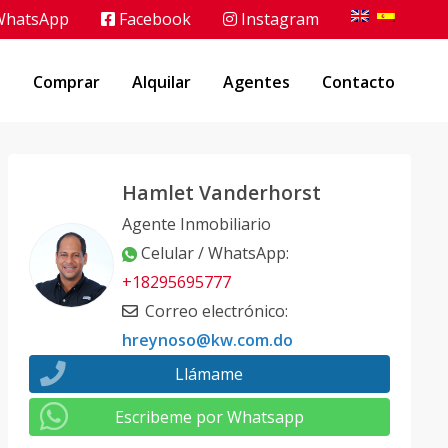
hatsApp
Facebook
Instagram
o
Comprar
Alquilar
Agentes
Contacto
Hamlet Vanderhorst
Agente Inmobiliario
Celular / WhatsApp
:
+18295695777
Correo electrónico
:
hreynoso@kw.com.do
Llámame
Escribeme por Whatsapp