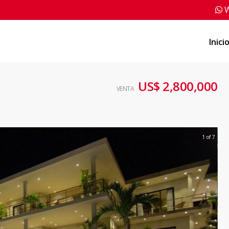
W
Inici
US$ 2,800,000
VENTA
1 of 7