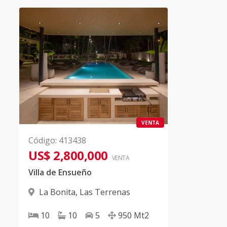
VENTA
Código
:
413438
US$ 2,800,000
VENTA
Villa de Ensueño
La Bonita
,
Las Terrenas
10
10
5
950
Mt2