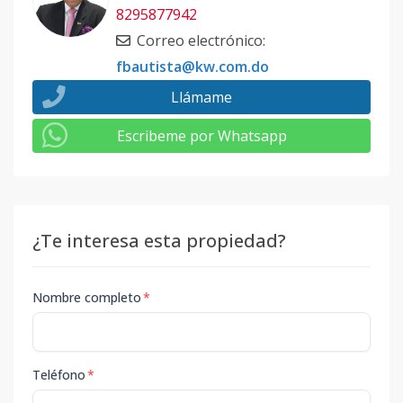
8295877942
Correo electrónico
:
fbautista@kw.com.do
Llámame
Escribeme por Whatsapp
¿Te interesa esta propiedad?
Nombre completo
*
Teléfono
*