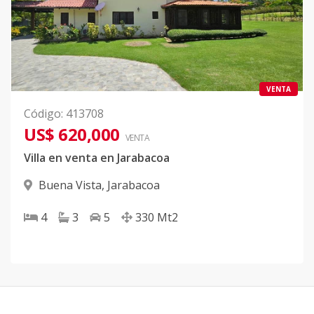
VENTA
Código
:
413708
US$ 620,000
VENTA
Villa en venta en Jarabacoa
Buena Vista
,
Jarabacoa
4
3
5
330
Mt2