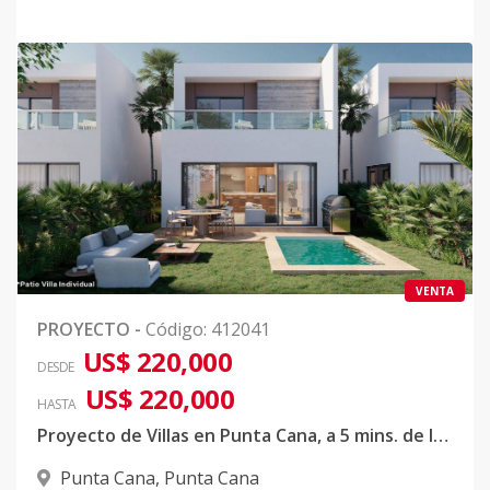
VENTA
PROYECTO
-
Código
:
412041
US$ 220,000
DESDE
US$ 220,000
HASTA
Proyecto de Villas en Punta Cana, a 5 mins. de la playa, con acceso privado
Punta Cana
,
Punta Cana