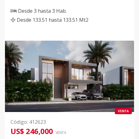
Desde
3
hasta
3
Hab.
Desde
133.51
hasta
133.51
Mt2
VENTA
Código
:
412623
US$ 246,000
VENTA