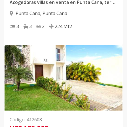
Acogedoras villas en venta en Punta Cana, terminación de primera, un excelente espacio para invertir
Punta Cana
,
Punta Cana
3
3
2
224
Mt2
Código
:
412608