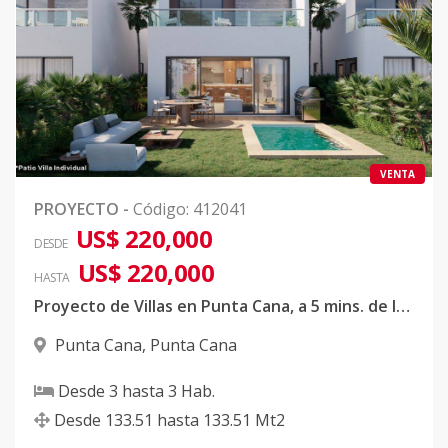
VENTA
PROYECTO
-
Código
:
412041
US$ 220,000
DESDE
US$ 220,000
HASTA
Proyecto de Villas en Punta Cana, a 5 mins. de la playa, con acceso privado
Punta Cana
,
Punta Cana
Desde
3
hasta
3
Hab.
Desde
133.51
hasta
133.51
Mt2