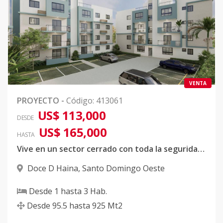
VENTA
PROYECTO
-
Código
:
413061
US$ 113,000
DESDE
US$ 165,000
HASTA
Vive en un sector cerrado con toda la seguridad y tranquilidad sin contaminación sonica, ambiental y atmosferica
Doce D Haina
,
Santo Domingo Oeste
Desde
1
hasta
3
Hab.
Desde
95.5
hasta
925
Mt2