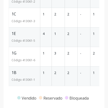
Código
413061
-2
1C
1
2
2
-
1
95
Código
413061
-3
1E
4
1
2
-
1
9
Código
413061
-5
1G
1
3
2
-
2
1
Código
413061
-6
1B
1
2
2
-
1
95
Código
413061
-1
Vendido
Reservado
Bloqueada