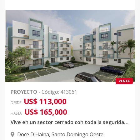
VENTA
PROYECTO
-
Código
:
413061
US$ 113,000
DESDE
US$ 165,000
HASTA
Vive en un sector cerrado con toda la seguridad y tranquilidad sin contaminación sonica, ambiental y atmosferica
Doce D Haina
,
Santo Domingo Oeste