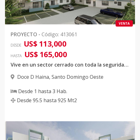
VENTA
PROYECTO
-
Código
:
413061
US$ 113,000
DESDE
US$ 165,000
HASTA
Vive en un sector cerrado con toda la seguridad y tranquilidad sin contaminación sonica, ambiental y atmosferica
Doce D Haina
,
Santo Domingo Oeste
Desde
1
hasta
3
Hab.
Desde
95.5
hasta
925
Mt2