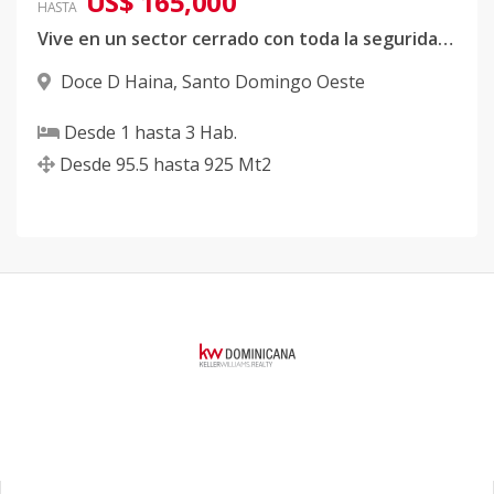
US$ 165,000
HASTA
Vive en un sector cerrado con toda la seguridad y tranquilidad sin contaminación sonica, ambiental y atmosferica
Doce D Haina
,
Santo Domingo Oeste
Desde
1
hasta
3
Hab.
Desde
95.5
hasta
925
Mt2