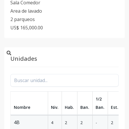
Sala Comedor
Area de lavado
2 parqueos
US$ 165,000.00
Unidades
1/2
Nombre
Niv.
Hab.
Ban.
Ban.
Est.
m
4B
4
2
2
-
2
1