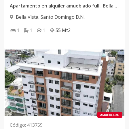
Apartamento en alquiler amueblado full , Bella Vista
Bella Vista
,
Santo Domingo D.N.
1
1
1
55
Mt2
AMUEBLADO
Código
:
413759