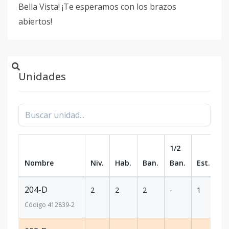
Bella Vista! ¡Te esperamos con los brazos
abiertos!
Unidades
1/2
Nombre
Niv.
Hab.
Ban.
Ban.
Est.
m
204-D
2
2
2
-
1
77
Código
412839
-2