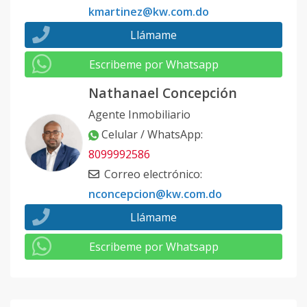
kmartinez@kw.com.do
Llámame
Escribeme por Whatsapp
Nathanael Concepción
Agente Inmobiliario
Celular / WhatsApp
:
8099992586
Correo electrónico
:
nconcepcion@kw.com.do
Llámame
Escribeme por Whatsapp