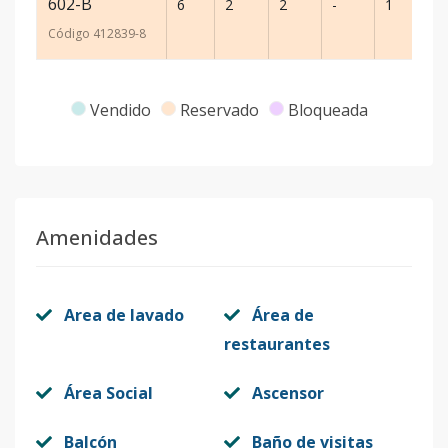
602-B
6
2
2
-
1
77
Código
412839
-8
Vendido
Reservado
Bloqueada
Amenidades
Area de lavado
Área de
restaurantes
Área Social
Ascensor
Balcón
Baño de visitas