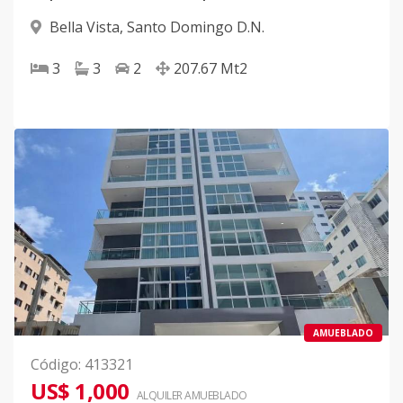
Bella Vista
,
Santo Domingo D.N.
3
3
2
207.67
Mt2
AMUEBLADO
Código
:
413321
US$ 1,000
ALQUILER
AMUEBLADO