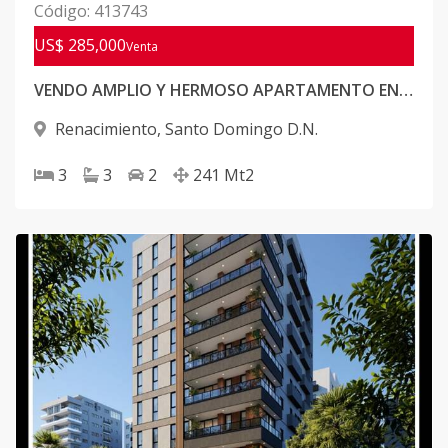
Código
:
413743
US$ 285,000
Venta
VENDO AMPLIO Y HERMOSO APARTAMENTO EN SECTOR RENACIMIENTO. 2DO PISO CON TERRAZA
Renacimiento
,
Santo Domingo D.N.
3
3
2
241
Mt2