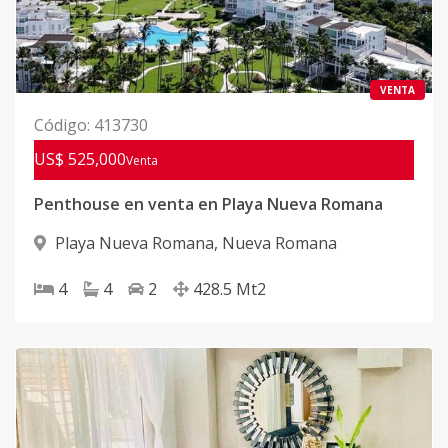
VENTA
Código
:
413730
US$ 525,000
Venta
Penthouse en venta en Playa Nueva Romana
Playa Nueva Romana
,
Nueva Romana
4
4
2
428.5
Mt2