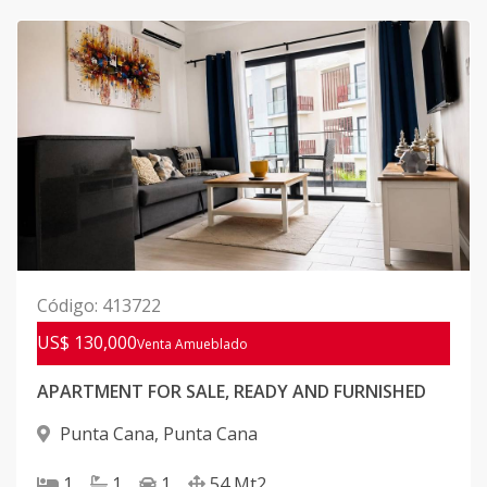
Código
:
413722
US$ 130,000
Venta Amueblado
APARTMENT FOR SALE, READY AND FURNISHED
Punta Cana
,
Punta Cana
1
1
1
54
Mt2