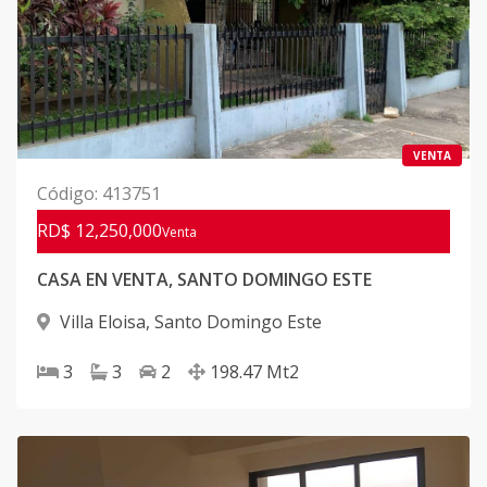
VENTA
Código
:
413751
RD$ 12,250,000
Venta
CASA EN VENTA, SANTO DOMINGO ESTE
Villa Eloisa
,
Santo Domingo Este
3
3
2
198.47
Mt2