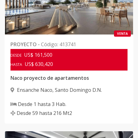
VENTA
PROYECTO
-
Código
:
413741
US$ 161,500
DESDE
US$ 630,420
HASTA
Naco proyecto de apartamentos
Ensanche Naco
,
Santo Domingo D.N.
Desde
1
hasta
3
Hab.
Desde
59
hasta
216
Mt2