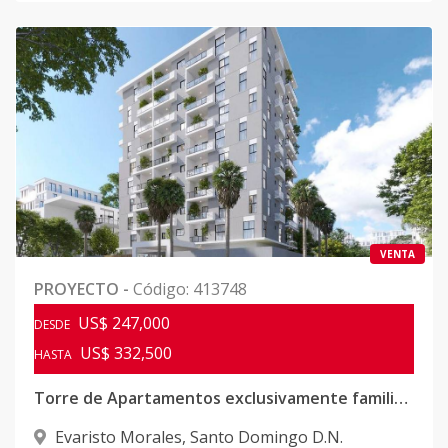
VENTA
PROYECTO
-
Código
:
413748
US$ 247,000
DESDE
US$ 332,500
HASTA
Torre de Apartamentos exclusivamente familiar en Evaristo Morales
Evaristo Morales
,
Santo Domingo D.N.