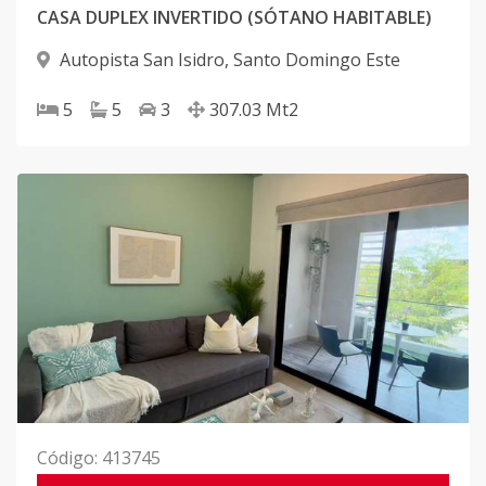
CASA DUPLEX INVERTIDO (SÓTANO HABITABLE)
Autopista San Isidro
,
Santo Domingo Este
5
5
3
307.03
Mt2
Código
:
413745