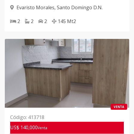
Evaristo Morales
,
Santo Domingo D.N.
2
2
2
145
Mt2
VENTA
Código
:
413718
US$ 140,000
Venta