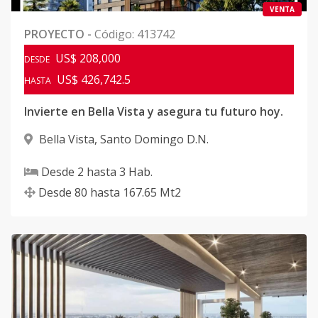
VENTA
PROYECTO
-
Código
:
413742
US$ 208,000
DESDE
US$ 426,742.5
HASTA
Invierte en Bella Vista y asegura tu futuro hoy.
Bella Vista
,
Santo Domingo D.N.
Desde
2
hasta
3
Hab.
Desde
80
hasta
167.65
Mt2