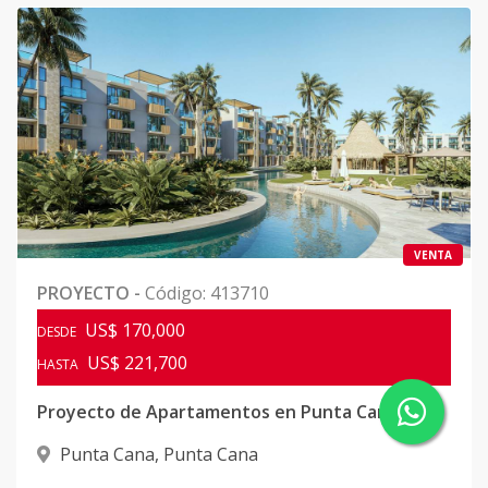
VENTA
PROYECTO
-
Código
:
413710
US$ 170,000
DESDE
US$ 221,700
HASTA
Proyecto de Apartamentos en Punta Cana
Punta Cana
,
Punta Cana