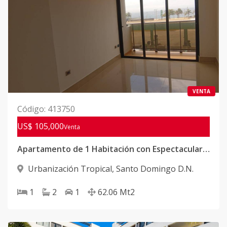
VENTA
Código
:
413750
US$ 105,000
Venta
Apartamento de 1 Habitación con Espectacular Vista al Mar
Urbanización Tropical
,
Santo Domingo D.N.
1
2
1
62.06
Mt2