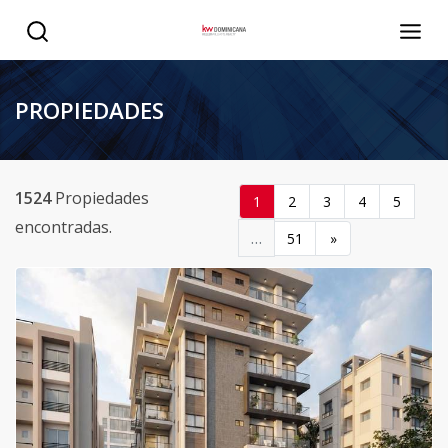
PROPIEDADES
1524
Propiedades
1
2
3
4
5
encontradas.
…
51
»