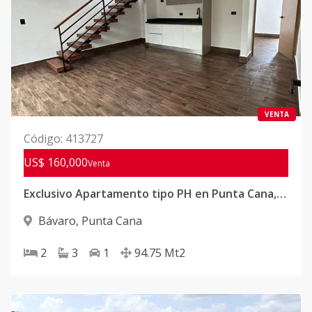
VENTA
Código
:
413727
US$ 160,000
Venta
Exclusivo Apartamento tipo PH en Punta Cana, con acceso privado a la playa
Bávaro
,
Punta Cana
2
3
1
94.75
Mt2