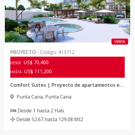
VENTA
PROYECTO
-
Código
:
413712
US$ 70,400
DESDE
US$ 111,200
HASTA
Comfort Suites | Proyecto de apartamentos en Punta Cana
Punta Cana
,
Punta Cana
Desde
1
hasta
2
Hab.
Desde
52.67
hasta
129.08
Mt2