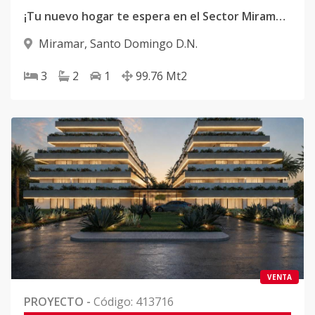
¡Tu nuevo hogar te espera en el Sector Miramar, Ave. Independencia!
Miramar
,
Santo Domingo D.N.
3
2
1
99.76
Mt2
VENTA
PROYECTO
-
Código
:
413716