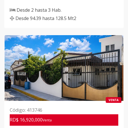
Desde
2
hasta
3
Hab.
Desde
94.39
hasta
128.5
Mt2
VENTA
Código
:
413746
RD$ 16,920,000
Venta