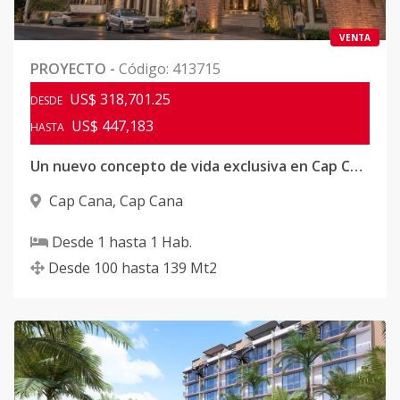
VENTA
PROYECTO
-
Código
:
413715
US$ 318,701.25
DESDE
US$ 447,183
HASTA
Un nuevo concepto de vida exclusiva en Cap Cana
Cap Cana
,
Cap Cana
Desde
1
hasta
1
Hab.
Desde
100
hasta
139
Mt2