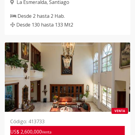
La Esmeralda
,
Santiago
Desde
2
hasta
2
Hab.
Desde
130
hasta
133
Mt2
VENTA
Código
:
413733
US$ 2,600,000
Venta