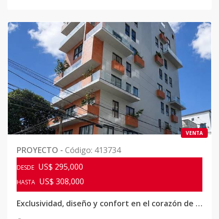
VENTA
PROYECTO
-
Código
:
413734
US$ 295,000
DESDE
US$ 308,000
HASTA
Exclusividad, diseño y confort en el corazón de La Esmeralda, Santiago.