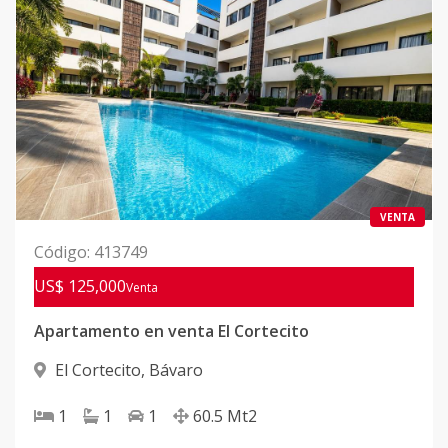
VENTA
Código
:
413749
US$ 125,000
Venta
Apartamento en venta El Cortecito
El Cortecito
,
Bávaro
1
1
1
60.5
Mt2