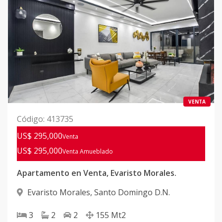
VENTA
Código
:
413735
US$ 295,000
Venta
US$ 295,000
Venta Amueblado
Apartamento en Venta, Evaristo Morales.
Evaristo Morales
,
Santo Domingo D.N.
3
2
2
155
Mt2