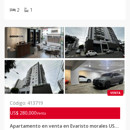
2
1
VENTA
Código
:
413719
US$ 280,000
Venta
Apartamento en venta en Evaristo morales US$280.000