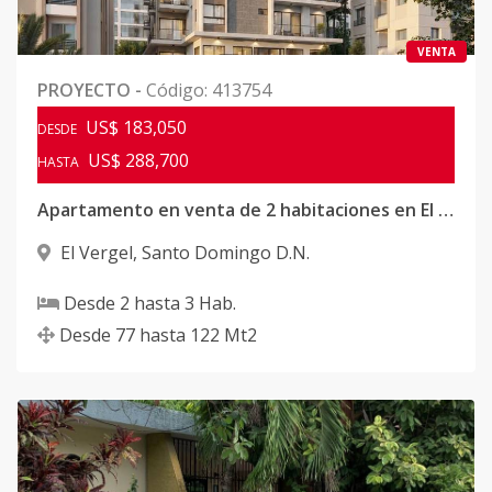
VENTA
PROYECTO
-
Código
:
413754
US$ 183,050
DESDE
US$ 288,700
HASTA
Apartamento en venta de 2 habitaciones en El Vergel
El Vergel
,
Santo Domingo D.N.
Desde
2
hasta
3
Hab.
Desde
77
hasta
122
Mt2