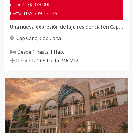
US$ 378,000
DESDE
US$ 739,331.25
HASTA
Una nueva expresión de lujo residencial en Cap Cana
Cap Cana
,
Cap Cana
Desde
1
hasta
1
Hab.
Desde
121.65
hasta
246
Mt2