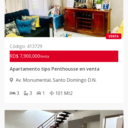
VENTA
Código
:
413729
RD$ 7,900,000
Venta
Apartamento tipo Penthousse en venta
Av. Monumental
,
Santo Domingo D.N.
3
3
1
101
Mt2