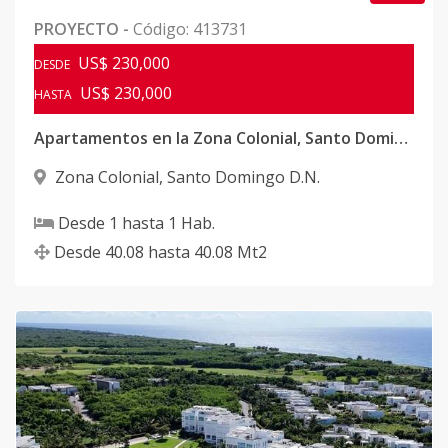
PROYECTO
-
Código
:
413731
US$ 230,000
DESDE
US$ 230,000
HASTA
Apartamentos en la Zona Colonial, Santo Domingo DN
Zona Colonial
,
Santo Domingo D.N.
Desde
1
hasta
1
Hab.
Desde
40.08
hasta
40.08
Mt2