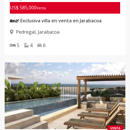
US$ 585,000
Venta
🏡🌿 Exclusiva villa en venta en Jarabacoa
Pedregal
,
Jarabacoa
5
4
6
VENTA