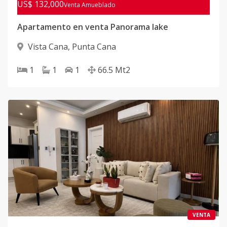
US$ 132,000
Venta Amueblado
Apartamento en venta Panorama lake
Vista Cana
,
Punta Cana
1
1
1
66.5
Mt2
VENTA