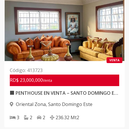
VENTA
Código
:
413723
RD$ 23,000,000
Venta
🏢 PENTHOUSE EN VENTA – SANTO DOMINGO ESTE
Oriental Zona
,
Santo Domingo Este
3
2
2
236.32
Mt2