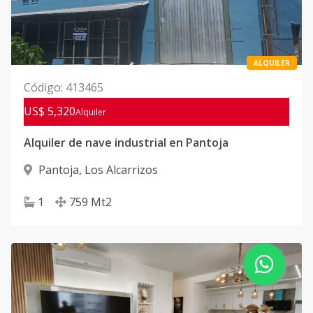
ALQUILER
Código
:
413465
US$ 5,320
Alquiler
Alquiler de nave industrial en Pantoja
Pantoja
,
Los Alcarrizos
1
759
Mt2