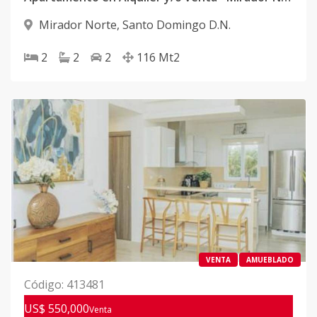
Mirador Norte
,
Santo Domingo D.N.
2
2
2
116
Mt2
VENTA
AMUEBLADO
Código
:
413481
US$ 550,000
Venta