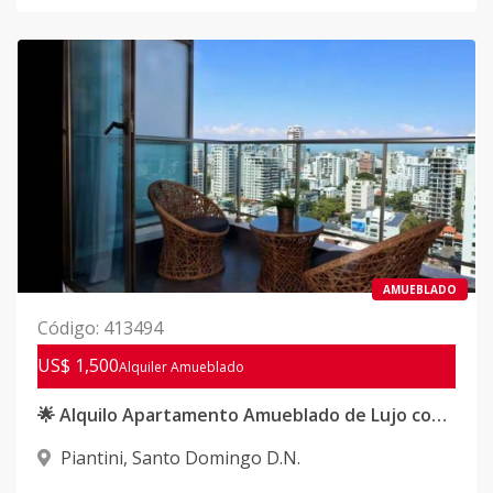
AMUEBLADO
Código
:
413494
US$ 1,500
Alquiler
Amueblado
🌟 Alquilo Apartamento Amueblado de Lujo con Balcón en Torre Premium
Piantini
,
Santo Domingo D.N.