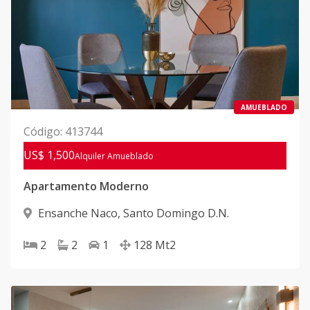
AMUEBLADO
Código
:
413744
US$ 1,500
Alquiler
Amueblado
Apartamento Moderno
Ensanche Naco
,
Santo Domingo D.N.
2
2
1
128
Mt2