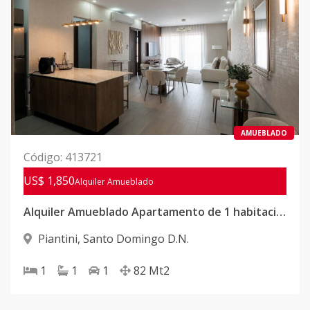
AMUEBLADO
Código
:
413721
US$ 1,850
Alquiler
Amueblado
Alquiler Amueblado Apartamento de 1 habitación en Piantini
Piantini
,
Santo Domingo D.N.
1
1
1
82
Mt2