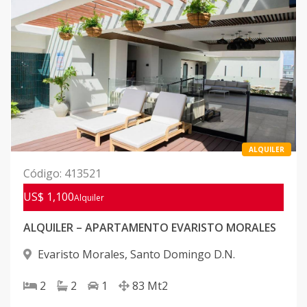
ALQUILER
Código
:
413521
US$ 1,100
Alquiler
ALQUILER – APARTAMENTO EVARISTO MORALES
Evaristo Morales
,
Santo Domingo D.N.
2
2
1
83
Mt2