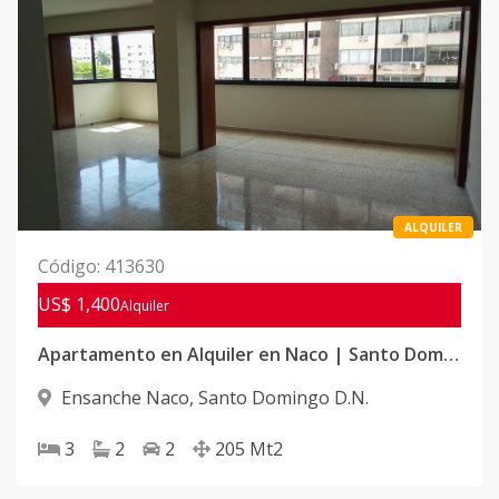
ALQUILER
Código
:
413630
US$ 1,400
Alquiler
Apartamento en Alquiler en Naco | Santo Domingo
Ensanche Naco
,
Santo Domingo D.N.
3
2
2
205
Mt2