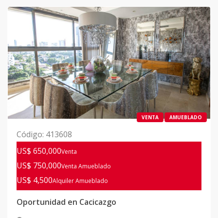
VENTA
AMUEBLADO
Código
:
413608
US$ 650,000
Venta
US$ 750,000
Venta Amueblado
US$ 4,500
Alquiler
Amueblado
Oportunidad en Cacicazgo