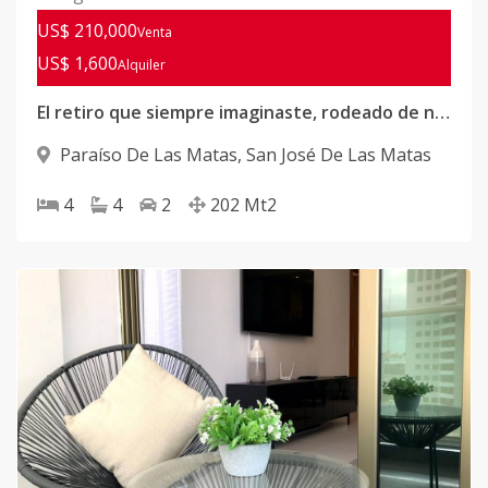
US$ 210,000
Venta
US$ 1,600
Alquiler
El retiro que siempre imaginaste, rodeado de naturaleza y bienestar encuentralo en SAJOMA
Paraíso De Las Matas
,
San José De Las Matas
4
4
2
202
Mt2