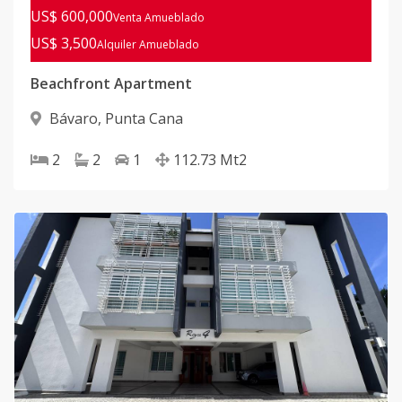
US$ 600,000
Venta Amueblado
US$ 3,500
Alquiler
Amueblado
Beachfront Apartment
Bávaro
,
Punta Cana
2
2
1
112.73
Mt2