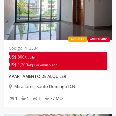
ALQUILER
AMUEBLADO
Código
:
413534
US$ 800
Alquiler
US$ 1,200
Alquiler
Amueblado
APARTAMENTO DE ALQUILER
Miraflores
,
Santo Domingo D.N.
1
1
1
77
Mt2