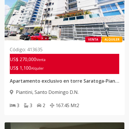
VENTA
ALQUILER
Código
:
413635
US$ 270,000
Venta
US$ 1,100
Alquiler
Apartamento exclusivo en torre Saratoga-Piantini- zona premium, alta demanda y estilo de vida
Piantini
,
Santo Domingo D.N.
3
3
2
167.45
Mt2