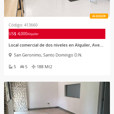
ALQUILER
Código
:
413660
US$ 4,000
Alquiler
Local comercial de dos niveles en Alquiler, Avenida Olof Palme, San Geronimo
San Geronimo
,
Santo Domingo D.N.
5
5
188
Mt2