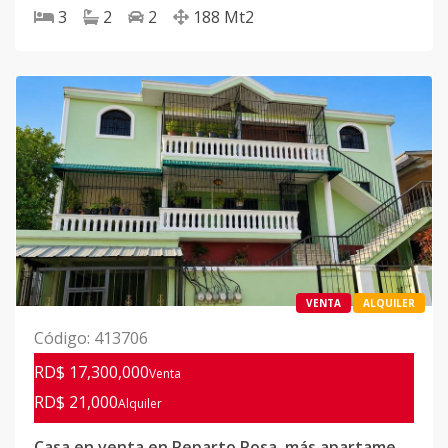
3
2
2
188
Mt2
VENTA
ALQUILER
Código
:
413706
RD$ 17,300,000
Venta
RD$ 21,000
Alquiler
Casa en venta en Reparto Rosa, más apartamento en alquiler