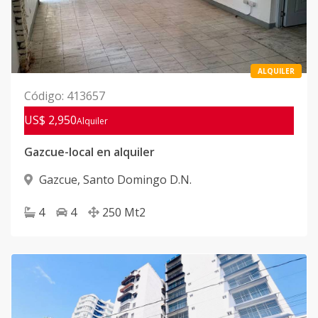
ALQUILER
Código
:
413657
US$ 2,950
Alquiler
Gazcue-local en alquiler
Gazcue
,
Santo Domingo D.N.
4
4
250
Mt2