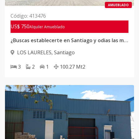
AMUEBLADO
Código
:
413476
US$ 750
Alquiler
Amueblado
¿Buscas establecerte en Santiago y odias las mudanzas? 👀
LOS LAURELES
,
Santiago
3
2
1
100.27
Mt2