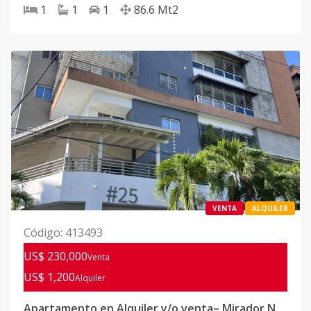
1
1
1
86.6
Mt2
VENTA
ALQUILER
Código
:
413493
US$ 230,000
Venta
US$ 1,200
Alquiler
Apartamento en Alquiler y/o venta– Mirador Norte, DN