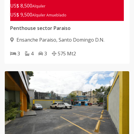
US$ 8,500
Alquiler
US$ 9,500
Alquiler
Amueblado
Penthouse sector Paraiso
Ensanche Paraiso
,
Santo Domingo D.N.
3
4
3
575
Mt2