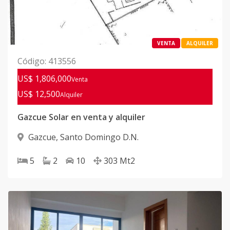
VENTA
ALQUILER
Código
:
413556
US$ 1,806,000
Venta
US$ 12,500
Alquiler
Gazcue Solar en venta y alquiler
Gazcue
,
Santo Domingo D.N.
5
2
10
303
Mt2