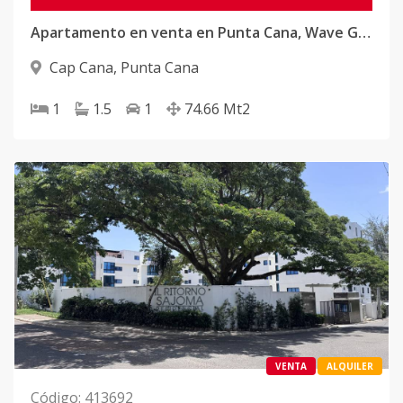
Apartamento en venta en Punta Cana, Wave Garden
Cap Cana
,
Punta Cana
1
1.5
1
74.66
Mt2
VENTA
ALQUILER
Código
:
413692