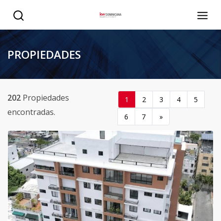
PROPIEDADES
202
Propiedades
1
2
3
4
5
encontradas.
6
7
»