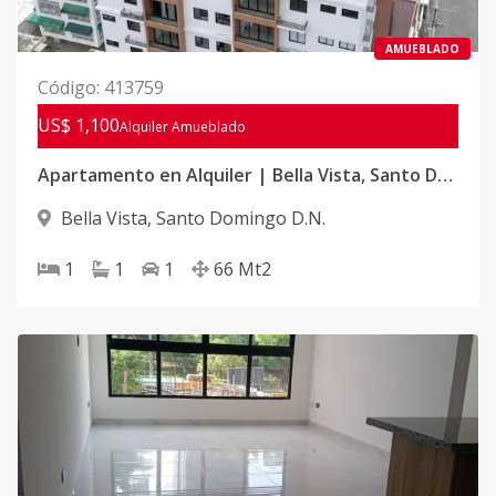
AMUEBLADO
Código
:
413759
US$ 1,100
Alquiler
Amueblado
Apartamento en Alquiler | Bella Vista, Santo Domingo
Bella Vista
,
Santo Domingo D.N.
1
1
1
66
Mt2