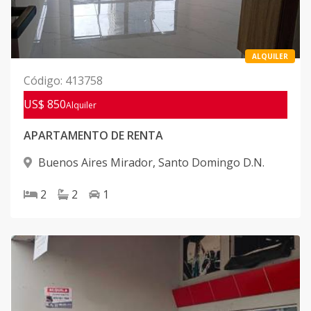
ALQUILER
Código
:
413758
US$ 850
Alquiler
APARTAMENTO DE RENTA
Buenos Aires Mirador
,
Santo Domingo D.N.
2
2
1