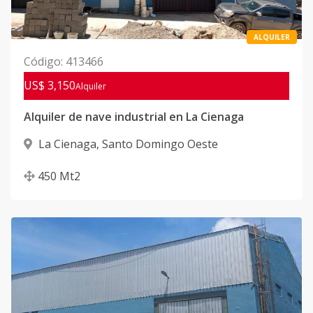
ALQUILER
Código
:
413466
US$ 3,150
Alquiler
Alquiler de nave industrial en La Cienaga
La Cienaga
,
Santo Domingo Oeste
450
Mt2