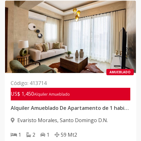
AMUEBLADO
Código
:
413714
US$ 1,450
Alquiler
Amueblado
Alquiler Amueblado De Apartamento de 1 habitación amueblado en Evaristo Morales
Evaristo Morales
,
Santo Domingo D.N.
1
2
1
59
Mt2