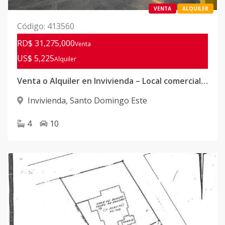
VENTA
ALQUILER
Código
:
413560
RD$ 31,275,000
Venta
US$ 5,225
Alquiler
Venta o Alquiler en Invivienda – Local comercial con Nave industrial lista para operar
Invivienda
,
Santo Domingo Este
4
10