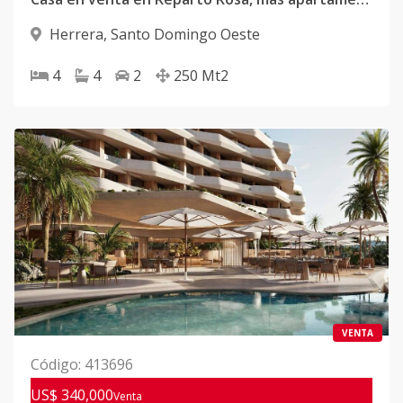
Herrera
,
Santo Domingo Oeste
4
4
2
250
Mt2
VENTA
Código
:
413696
US$ 340,000
Venta