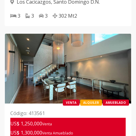
Los Cacicazgos
,
Santo Domingo D.N.
3
3
3
302
Mt2
VENTA
ALQUILER
AMUEBLADO
Código
:
413561
US$ 1,250,000
Venta
US$ 1,300,000
Venta Amueblado