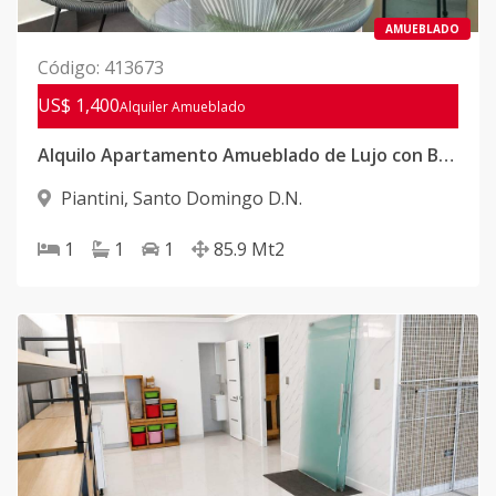
AMUEBLADO
Código
:
413673
US$ 1,400
Alquiler
Amueblado
Alquilo Apartamento Amueblado de Lujo con Balcón en Torre Premium – 1 Habitación | US$1,400
Piantini
,
Santo Domingo D.N.
1
1
1
85.9
Mt2