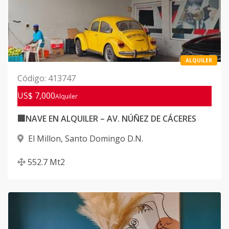
ALQUILER
Código
:
413747
US$ 7,000
Alquiler
🏢NAVE EN ALQUILER – AV. NÚÑEZ DE CÁCERES
El Millon
,
Santo Domingo D.N.
552.7
Mt2