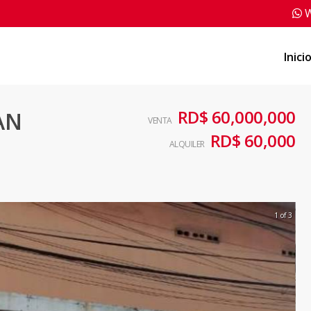
W
Inici
RD$ 60,000,000
AN
VENTA
RD$ 60,000
ALQUILER
1 of 3