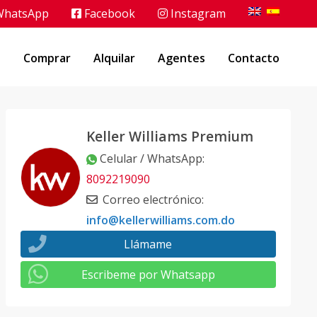
hatsApp
Facebook
Instagram
o
Comprar
Alquilar
Agentes
Contacto
Keller Williams Premium
Celular / WhatsApp
:
8092219090
Correo electrónico
:
info@kellerwilliams.com.do
Llámame
Escribeme por Whatsapp