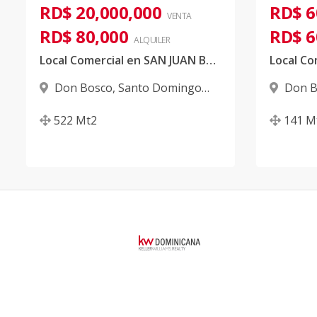
RD$ 20,000,000
RD$ 6
VENTA
RD$ 80,000
RD$ 6
ALQUILER
Local Comercial en SAN JUAN BOSCO
Don Bosco
,
Santo Domingo
Don B
D.N.
D.N.
522
Mt2
141
M