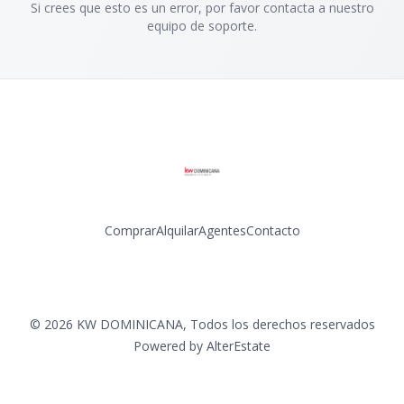
Si crees que esto es un error, por favor contacta a nuestro
equipo de soporte.
Comprar
Alquilar
Agentes
Contacto
Facebook
Instagram
LinkedIn
YouTube
©
2026
KW DOMINICANA
,
Todos los derechos reservados
Powered by
AlterEstate