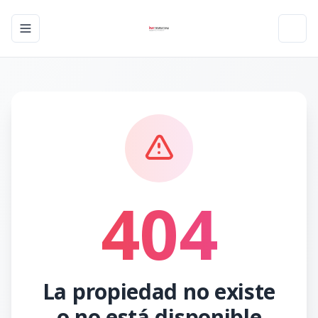
Toggle navigation menu
Toggl
404
La propiedad no existe
o no está disponible