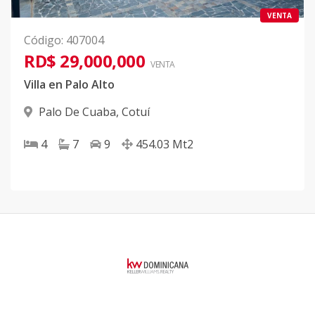
VENTA
Código
:
407004
RD$ 29,000,000
VENTA
Villa en Palo Alto
Palo De Cuaba
,
Cotuí
4
7
9
454.03
Mt2