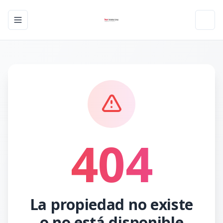
Toggle navigation menu
Toggl
404
La propiedad no existe
o no está disponible