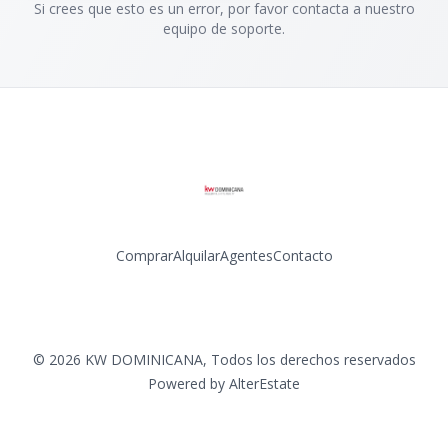
Si crees que esto es un error, por favor contacta a nuestro
equipo de soporte.
Comprar
Alquilar
Agentes
Contacto
Facebook
Instagram
LinkedIn
YouTube
©
2026
KW DOMINICANA
,
Todos los derechos reservados
Powered by
AlterEstate