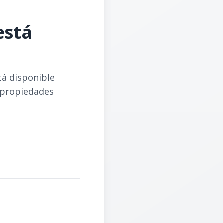
está
tá disponible
 propiedades