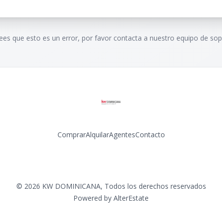
rees que esto es un error, por favor contacta a nuestro equipo de sop
Comprar
Alquilar
Agentes
Contacto
Facebook
Instagram
LinkedIn
YouTube
©
2026
KW DOMINICANA
,
Todos los derechos reservados
Powered by
AlterEstate