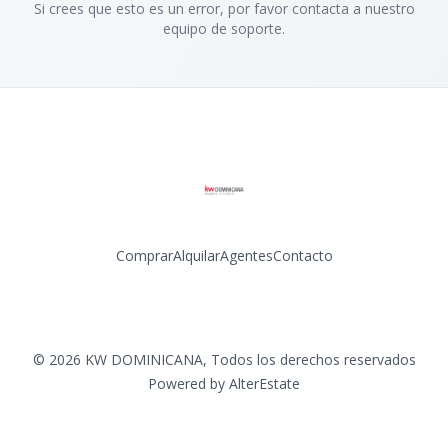
Si crees que esto es un error, por favor contacta a nuestro
equipo de soporte.
Comprar
Alquilar
Agentes
Contacto
Facebook
Instagram
LinkedIn
YouTube
©
2026
KW DOMINICANA
,
Todos los derechos reservados
Powered by
AlterEstate