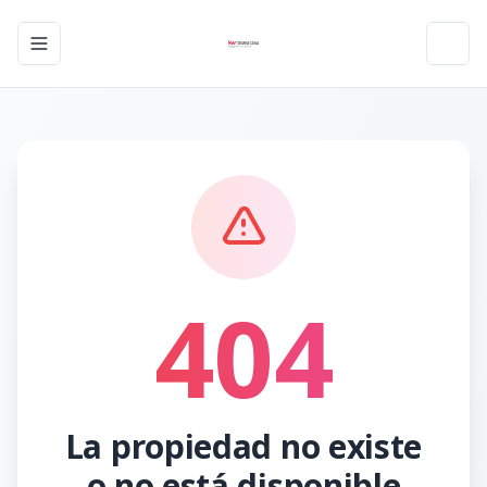
Toggle navigation menu
Toggl
404
La propiedad no existe
o no está disponible