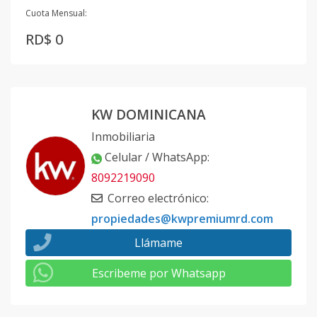
Cuota Mensual:
RD$ 0
KW DOMINICANA
Inmobiliaria
Celular / WhatsApp
:
8092219090
Correo electrónico
:
propiedades@kwpremiumrd.com
Llámame
Escribeme por Whatsapp