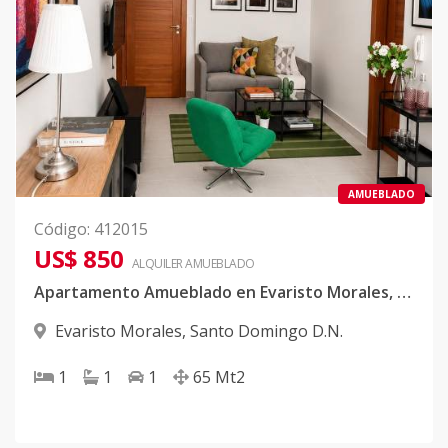
AMUEBLADO
Código
:
412015
US$ 850
ALQUILER
AMUEBLADO
Apartamento Amueblado en Evaristo Morales, Santo Domingo DN
Evaristo Morales
,
Santo Domingo D.N.
1
1
1
65
Mt2