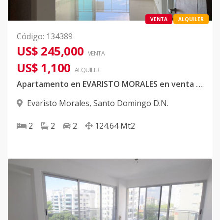
VENTA
ALQUILER
Código
:
134389
US$ 245,000
VENTA
US$ 1,100
ALQUILER
Apartamento en EVARISTO MORALES en venta y alquiler
Evaristo Morales
,
Santo Domingo D.N.
2
2
2
124.64
Mt2