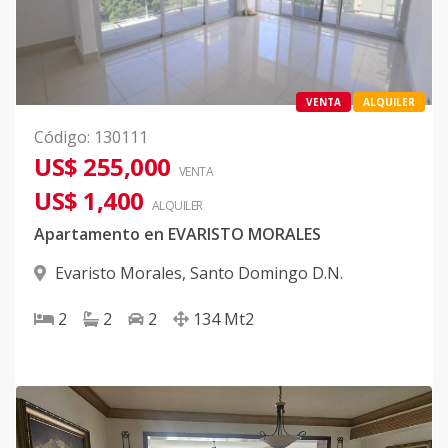
VENTA
ALQUILER
Código
:
130111
US$ 255,000
VENTA
US$ 1,400
ALQUILER
Apartamento en EVARISTO MORALES
Evaristo Morales
,
Santo Domingo D.N.
2
2
2
134
Mt2