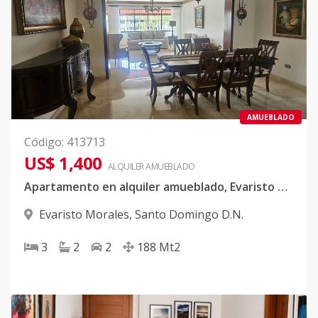
AMUEBLADO
Código
:
413713
US$ 1,400
ALQUILER
AMUEBLADO
Apartamento en alquiler amueblado, Evaristo Morales
Evaristo Morales
,
Santo Domingo D.N.
3
2
2
188
Mt2