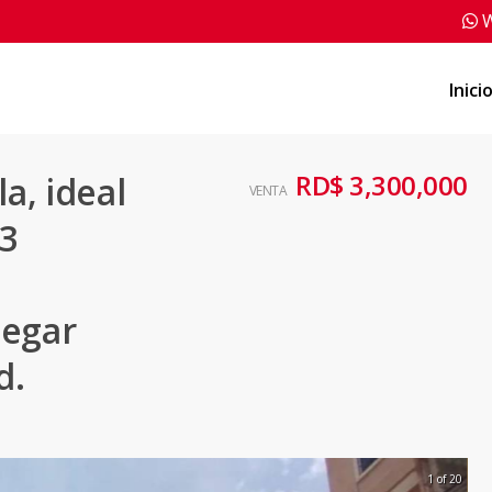
W
Inici
RD$ 3,300,000
a, ideal
VENTA
 3
legar
d.
1 of 20