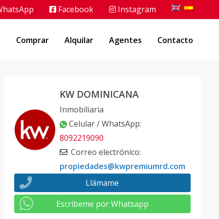
hatsApp
Facebook
Instagram
o
Comprar
Alquilar
Agentes
Contacto
KW DOMINICANA
Inmobiliaria
Celular / WhatsApp
:
8092219090
Correo electrónico
:
propiedades@kwpremiumrd.com
Llámame
Escribeme por Whatsapp