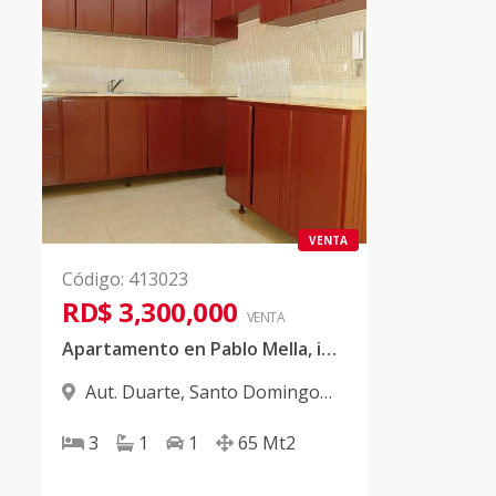
VENTA
Código
:
413023
RD$ 3,300,000
VENTA
Apartamento en Pablo Mella, ideal para la familia o inversion. 3 habitaciones, en la misma Autopista Duarte, facil de llegar desde el centro de la ciudad.
Aut. Duarte
,
Santo Domingo
Oeste
3
1
1
65
Mt2