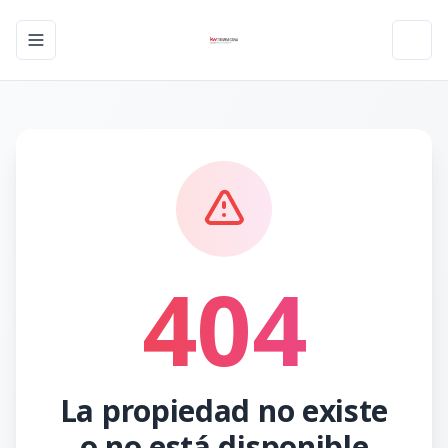
Toggle navigation menu
Toggl
404
La propiedad no existe
o no está disponible