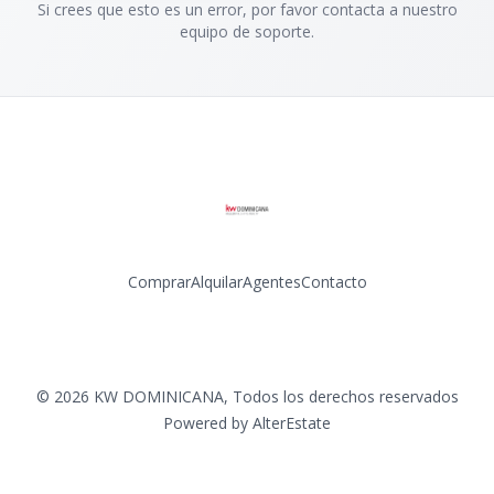
Si crees que esto es un error, por favor contacta a nuestro
equipo de soporte.
Comprar
Alquilar
Agentes
Contacto
Facebook
Instagram
LinkedIn
YouTube
©
2026
KW DOMINICANA
,
Todos los derechos reservados
Powered by
AlterEstate