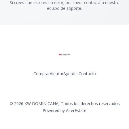
Si crees que esto es un error, por favor contacta a nuestro
equipo de soporte.
Comprar
Alquilar
Agentes
Contacto
Facebook
Instagram
LinkedIn
YouTube
©
2026
KW DOMINICANA
,
Todos los derechos reservados
Powered by
AlterEstate