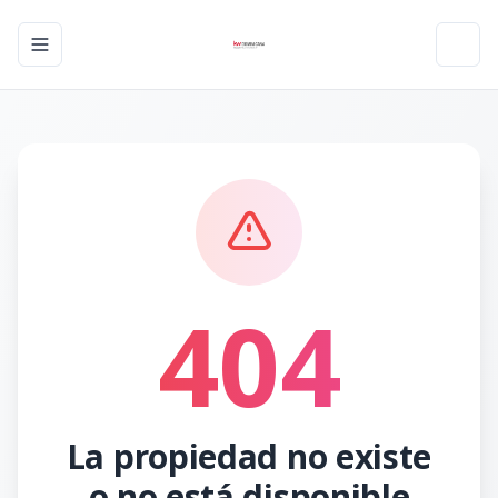
Toggle navigation menu
Toggl
404
La propiedad no existe
o no está disponible