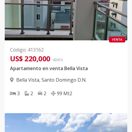
VENTA
Código
:
413162
US$ 220,000
VENTA
Apartamento en venta Bella Vista
Bella Vista
,
Santo Domingo D.N.
3
2
2
99
Mt2