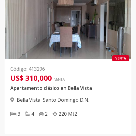
VENTA
Código
:
413296
US$ 310,000
VENTA
Apartamento clásico en Bella Vista
Bella Vista
,
Santo Domingo D.N.
3
4
2
220
Mt2