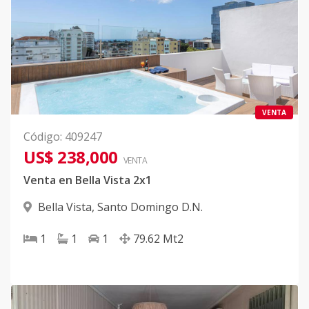
VENTA
Código
:
409247
US$ 238,000
VENTA
Venta en Bella Vista 2x1
Bella Vista
,
Santo Domingo D.N.
1
1
1
79.62
Mt2