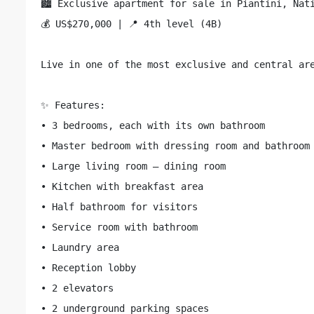
🏙️ Exclusive apartment for sale in Piantini, Nati
💰 US$270,000 | 📍 4th level (4B)

Live in one of the most exclusive and central ar
✨ Features:

• 3 bedrooms, each with its own bathroom

• Master bedroom with dressing room and bathroom

• Large living room – dining room

• Kitchen with breakfast area

• Half bathroom for visitors

• Service room with bathroom

• Laundry area

• Reception lobby

• 2 elevators

• 2 underground parking spaces
