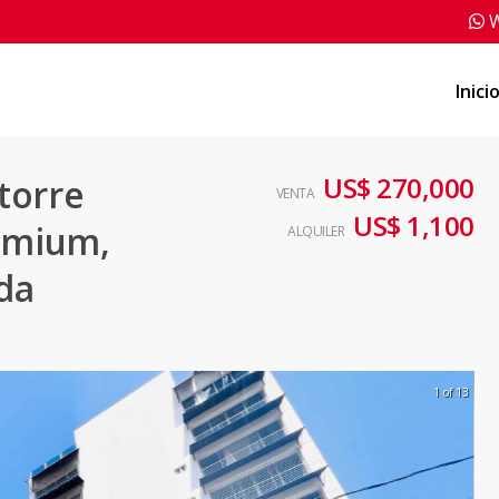
W
Inici
US$ 270,000
torre
VENTA
US$ 1,100
remium,
ALQUILER
ida
1 of 13