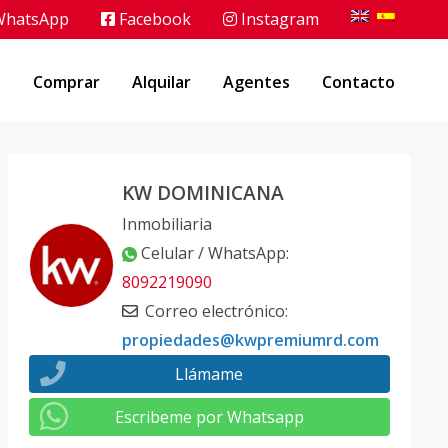
hatsApp
Facebook
Instagram
o
Comprar
Alquilar
Agentes
Contacto
KW DOMINICANA
Inmobiliaria
Celular / WhatsApp
:
8092219090
Correo electrónico
:
propiedades@kwpremiumrd.com
Llámame
Escribeme por Whatsapp