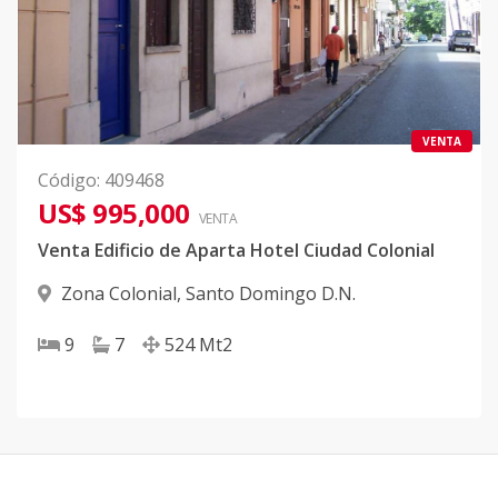
VENTA
Código
:
409468
US$ 995,000
VENTA
Venta Edificio de Aparta Hotel Ciudad Colonial
Zona Colonial
,
Santo Domingo D.N.
9
7
524
Mt2