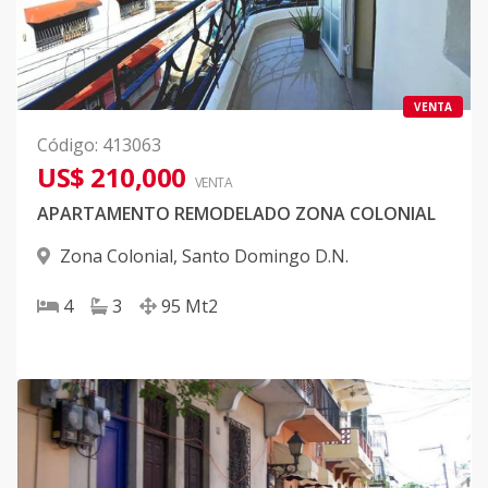
VENTA
Código
:
413063
US$ 210,000
VENTA
APARTAMENTO REMODELADO ZONA COLONIAL
Zona Colonial
,
Santo Domingo D.N.
4
3
95
Mt2