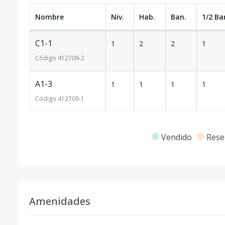
Nombre
Niv.
Hab.
Ban.
1/2 Ba
C1-1
1
2
2
1
Código
412709
-2
A1-3
1
1
1
1
Código
412709
-1
Vendido
Rese
Amenidades