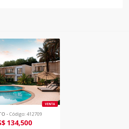
VENTA
TO
-
Código
:
412709
$ 134,500