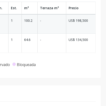
n.
Est.
m²
Terraza
m²
Precio
1
100.2
-
US$ 198,500
1
64.6
-
US$ 134,500
rvado
Bloqueada