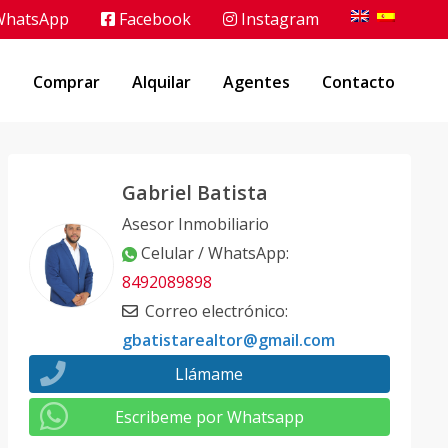
hatsApp
Facebook
Instagram
o
Comprar
Alquilar
Agentes
Contacto
Gabriel Batista
Asesor Inmobiliario
Celular / WhatsApp
:
8492089898
Correo electrónico
:
gbatistarealtor@gmail.com
Llámame
Escribeme por Whatsapp