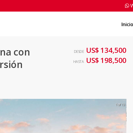
W
Inici
US$ 134,500
na con
DESDE
US$ 198,500
ersión
HASTA
1 of 13