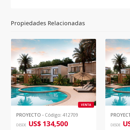
Propiedades Relacionadas
VENTA
PROYECTO
-
Código
:
412709
PROYEC
US$ 134,500
US
DESDE
DESDE