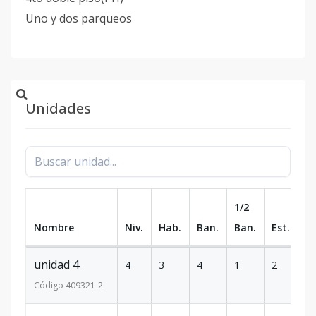
Uno y dos parqueos
Unidades
1/2
Nombre
Niv.
Hab.
Ban.
Ban.
Est.
m
unidad 4
4
3
4
1
2
2
Código
409321
-2