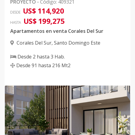
PROYECTO
-
Código
:
409321
US$ 114,920
DESDE
US$ 199,275
HASTA
Apartamentos en venta Corales Del Sur
Corales Del Sur
,
Santo Domingo Este
Desde
2
hasta
3
Hab.
Desde
91
hasta
216
Mt2