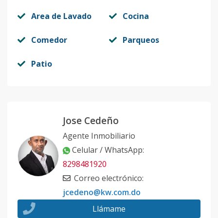
Area de Lavado
Cocina
Comedor
Parqueos
Patio
Jose Cedeño
Agente Inmobiliario
Celular / WhatsApp
:
8298481920
Correo electrónico
:
jcedeno@kw.com.do
Llámame