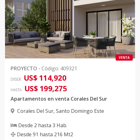
VENTA
PROYECTO
-
Código
:
409321
US$ 114,920
DESDE
US$ 199,275
HASTA
Apartamentos en venta Corales Del Sur
Corales Del Sur
,
Santo Domingo Este
Desde
2
hasta
3
Hab.
Desde
91
hasta
216
Mt2