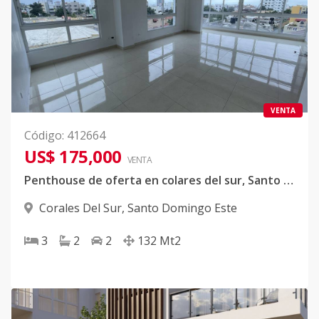
VENTA
Código
:
412664
US$ 175,000
VENTA
Penthouse de oferta en colares del sur, Santo Domingo este.
Corales Del Sur
,
Santo Domingo Este
3
2
2
132
Mt2