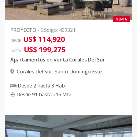
VENTA
PROYECTO
-
Código
:
409321
US$ 114,920
DESDE
US$ 199,275
HASTA
Apartamentos en venta Corales Del Sur
Corales Del Sur
,
Santo Domingo Este
Desde
2
hasta
3
Hab.
Desde
91
hasta
216
Mt2