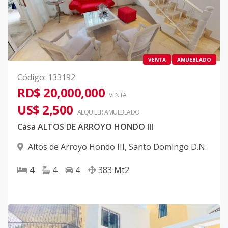
VENTA
AMUEBLADO
Código
:
133192
RD$ 20,000,000
VENTA
US$ 2,500
ALQUILER
AMUEBLADO
Casa ALTOS DE ARROYO HONDO III
Altos de Arroyo Hondo III
,
Santo Domingo D.N.
4
4
4
383
Mt2