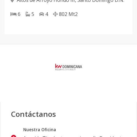
Altos de Arroyo Hondo III
,
Santo Domingo D.N.
6
5
4
802
Mt2
Contáctanos
Nuestra Oficina