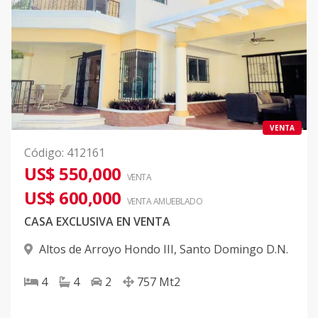
VENTA
Código
:
412161
US$ 550,000
VENTA
US$ 600,000
VENTA AMUEBLADO
CASA EXCLUSIVA EN VENTA
Altos de Arroyo Hondo III
,
Santo Domingo D.N.
4
4
2
757
Mt2