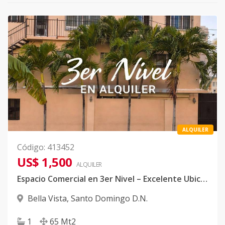
ALQUILER
Código
:
413452
US$ 1,500
ALQUILER
Espacio Comercial en 3er Nivel – Excelente Ubicación en Av. Rómulo Betancourt
Bella Vista
,
Santo Domingo D.N.
1
65
Mt2