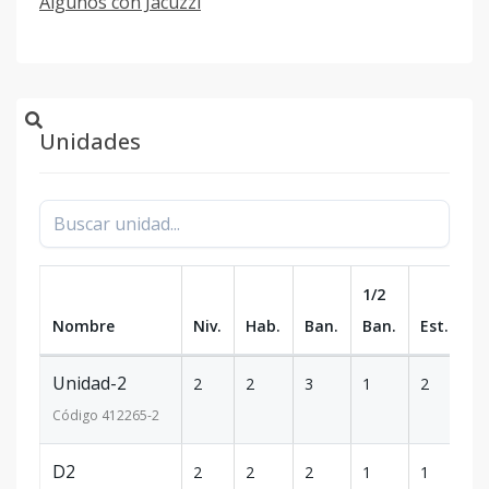
Algunos con Jacuzzi
Unidades
1/2
Nombre
Niv.
Hab.
Ban.
Ban.
Est.
m
Unidad-2
2
2
3
1
2
1
Código
412265
-2
D2
2
2
2
1
1
78