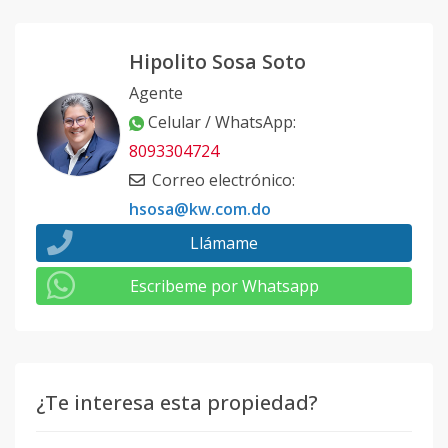
Hipolito Sosa Soto
Agente
Celular / WhatsApp
:
8093304724
Correo electrónico
:
hsosa@kw.com.do
Llámame
Escribeme por Whatsapp
¿Te interesa esta propiedad?