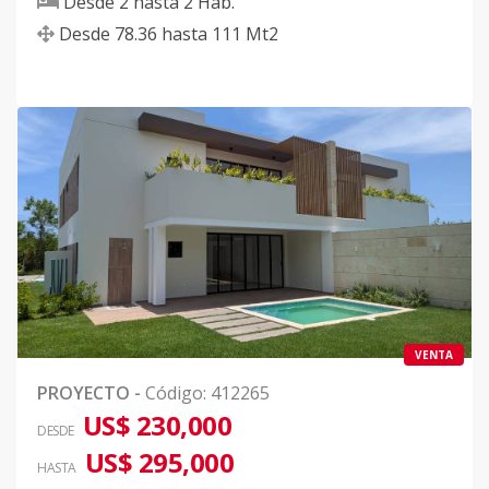
Desde
2
hasta
2
Hab.
Desde
78.36
hasta
111
Mt2
VENTA
PROYECTO
-
Código
:
412265
US$ 230,000
DESDE
US$ 295,000
HASTA