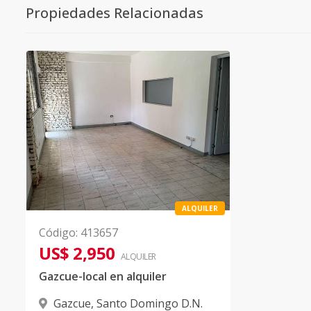
Propiedades Relacionadas
ALQUILER
Código
:
413657
US$ 2,950
ALQUILER
Gazcue-local en alquiler
Gazcue
,
Santo Domingo D.N.