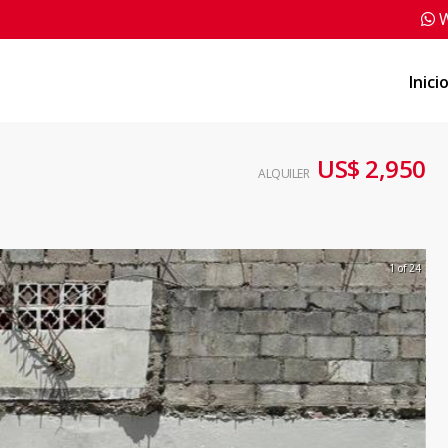
W
Inici
US$ 2,950
ALQUILER
1 of 24