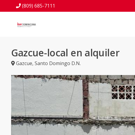
(809) 685-7111
Gazcue-local en alquiler
Gazcue
,
Santo Domingo D.N.