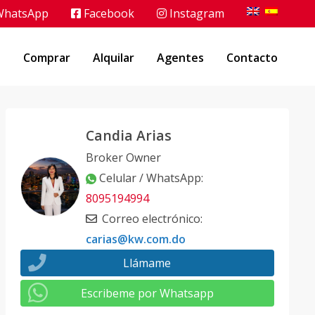
hatsApp
Facebook
Instagram
o
Comprar
Alquilar
Agentes
Contacto
Candia Arias
Broker Owner
Celular / WhatsApp
:
8095194994
Correo electrónico
:
carias@kw.com.do
Llámame
Escribeme por Whatsapp