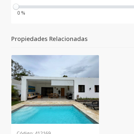
0 %
Propiedades Relacionadas
Código
:
412169