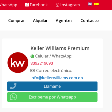
hatsApp
Facebook
Instagram
o
Comprar
Alquilar
Agentes
Contacto
Keller Williams Premium
Celular / WhatsApp
:
8092219090
Correo electrónico
:
info@kellerwilliams.com.do
Llámame
Escribeme por Whatsapp