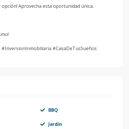
or opción! Aprovecha esta oportunidad única.
smo!
a #InversionInmobiliaria #CasaDeTusSueños
BBQ
Jardín