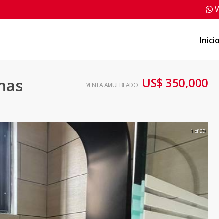
W
Inici
US$ 350,000
nas
VENTA AMUEBLADO
1 of 29