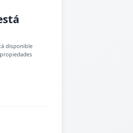
está
tá disponible
 propiedades