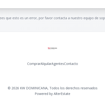
rees que esto es un error, por favor contacta a nuestro equipo de sop
Comprar
Alquilar
Agentes
Contacto
Facebook
Instagram
LinkedIn
YouTube
©
2026
KW DOMINICANA
,
Todos los derechos reservados
Powered by
AlterEstate