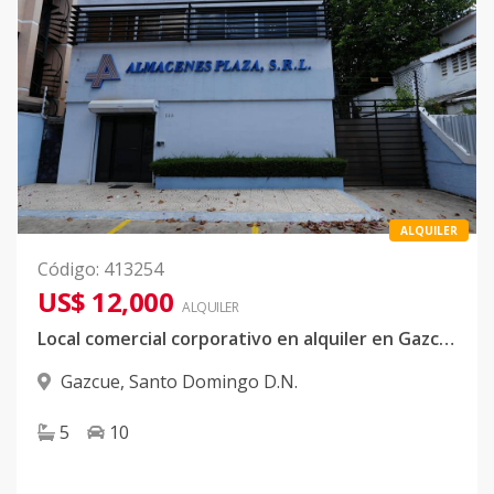
ALQUILER
Código
:
413254
US$ 12,000
ALQUILER
Local comercial corporativo en alquiler en Gazcue con nave y oficinas
Gazcue
,
Santo Domingo D.N.
5
10