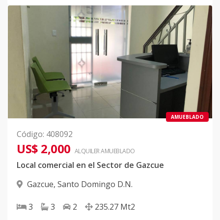
AMUEBLADO
Código
:
408092
US$ 2,000
ALQUILER
AMUEBLADO
Local comercial en el Sector de Gazcue
Gazcue
,
Santo Domingo D.N.
3
3
2
235.27
Mt2