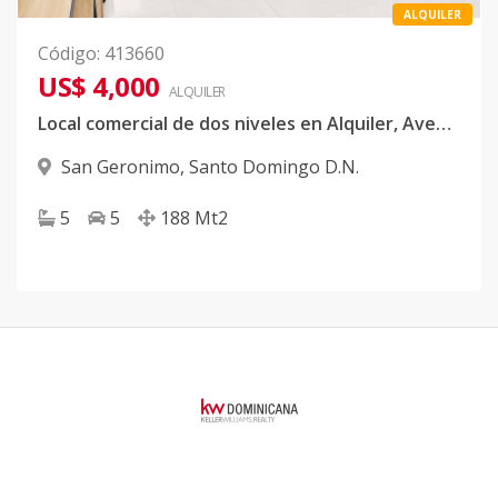
ALQUILER
Código
:
413660
US$ 4,000
ALQUILER
Local comercial de dos niveles en Alquiler, Avenida Olof Palme, San Geronimo
San Geronimo
,
Santo Domingo D.N.
5
5
188
Mt2