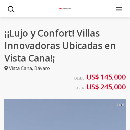
¡¡Lujo y Confort! Villas
Innovadoras Ubicadas en
Vista Cana!¡
Vista Cana
,
Bávaro
US$ 145,000
DESDE
US$ 245,000
HASTA
1 of 6