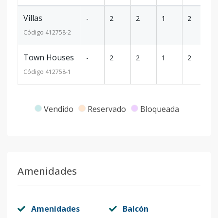
Villas
-
2
2
1
2
1
Código
412758
-2
Town Houses
-
2
2
1
2
1
Código
412758
-1
Vendido
Reservado
Bloqueada
Amenidades
Amenidades
Balcón