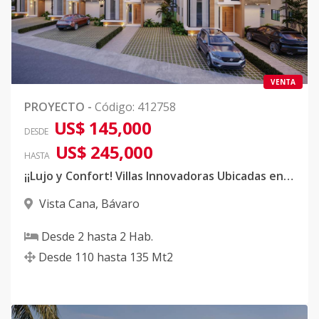
VENTA
PROYECTO
-
Código
:
412758
US$ 145,000
DESDE
US$ 245,000
HASTA
¡¡Lujo y Confort! Villas Innovadoras Ubicadas en Vista Cana!¡
Vista Cana
,
Bávaro
Desde
2
hasta
2
Hab.
Desde
110
hasta
135
Mt2