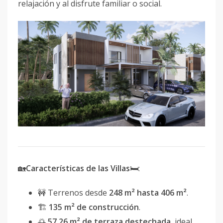
relajación y al disfrute familiar o social.
🏡
Características de las Villas
🛏:
🚧 Terrenos desde
248 m² hasta 406 m²
.
🏗
135 m² de construcción
.
🌅
57.26 m² de terraza destechada
, ideal