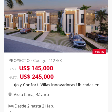
VENTA
PROYECTO
-
Código
:
412758
US$ 145,000
DESDE
US$ 245,000
HASTA
¡¡Lujo y Confort! Villas Innovadoras Ubicadas en Vista Cana!¡
Vista Cana
,
Bávaro
Desde
2
hasta
2
Hab.