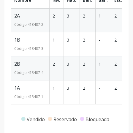
Nombre
Niv.
Hab.
Ban.
Ban.
Est.
m
2A
2
3
2
1
2
1
Código
413487
-2
1B
1
3
2
-
2
8
Código
413487
-3
2B
2
3
2
1
2
1
Código
413487
-4
1A
1
3
2
-
2
8
Código
413487
-1
Vendido
Reservado
Bloqueada