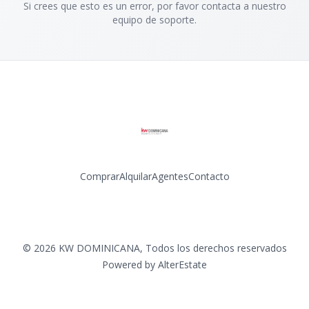
Si crees que esto es un error, por favor contacta a nuestro
equipo de soporte.
Comprar
Alquilar
Agentes
Contacto
Facebook
Instagram
LinkedIn
YouTube
©
2026
KW DOMINICANA
,
Todos los derechos reservados
Powered by
AlterEstate