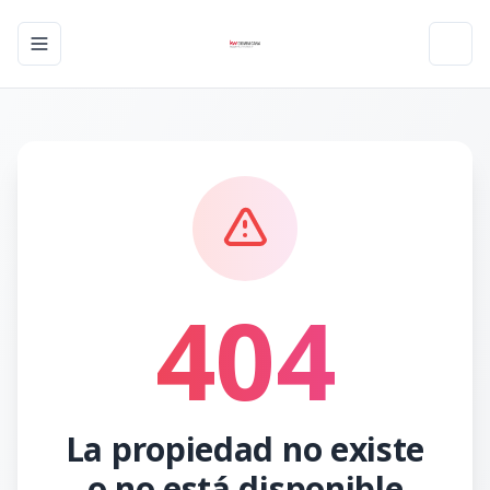
Toggle navigation menu
Toggl
404
La propiedad no existe
o no está disponible