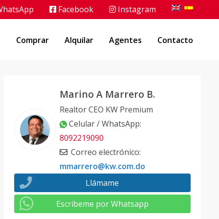
hatsApp
Facebook
Instagram
o
Comprar
Alquilar
Agentes
Contacto
Marino A Marrero B.
Realtor CEO KW Premium
Celular / WhatsApp
:
8092219090
Correo electrónico
:
mmarrero@kw.com.do
Llámame
Escribeme por Whatsapp