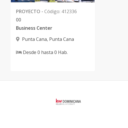
0
PROYECTO
-
Código
:
412336
0
0
Business Center
Punta Cana
,
Punta Cana
Desde
0
hasta
0
Hab.