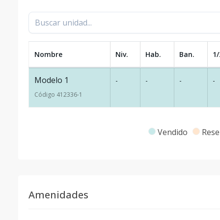
Nombre
Niv.
Hab.
Ban.
1/
Modelo 1
-
-
-
-
Código
412336
-1
Vendido
Rese
Amenidades