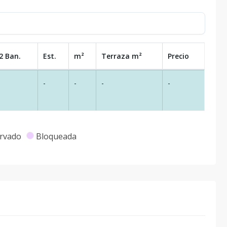
2 Ban.
Est.
m²
Terraza
m²
Precio
-
-
-
-
rvado
Bloqueada