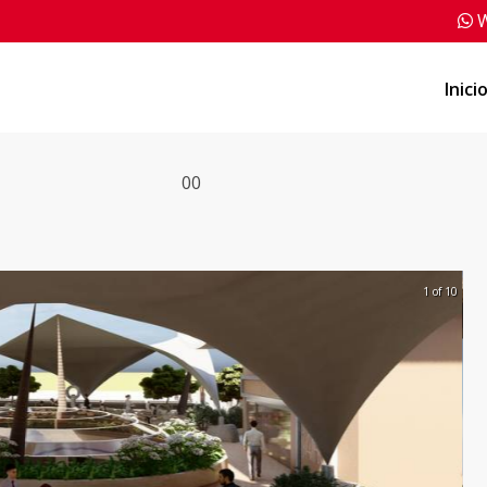
W
Inici
0
0
1 of 10