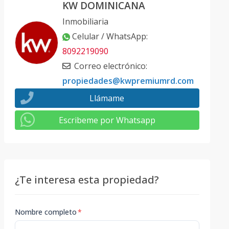
KW DOMINICANA
Inmobiliaria
Celular / WhatsApp
:
8092219090
Correo electrónico
:
propiedades@kwpremiumrd.com
Llámame
Escribeme por Whatsapp
¿Te interesa esta propiedad?
Nombre completo
*