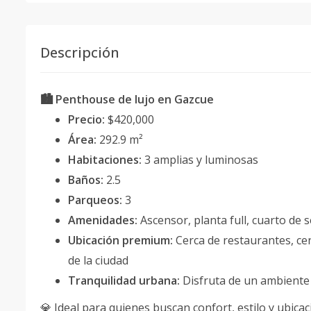
Descripción
🏙 Penthouse de lujo en Gazcue
Precio:
$420,000
Área:
292.9 m²
Habitaciones:
3 amplias y luminosas
Baños:
2.5
Parqueos:
3
Amenidades:
Ascensor, planta full, cuarto de 
Ubicación premium:
Cerca de restaurantes, cen
de la ciudad
Tranquilidad urbana:
Disfruta de un ambiente e
💎 Ideal para quienes buscan confort, estilo y ubic