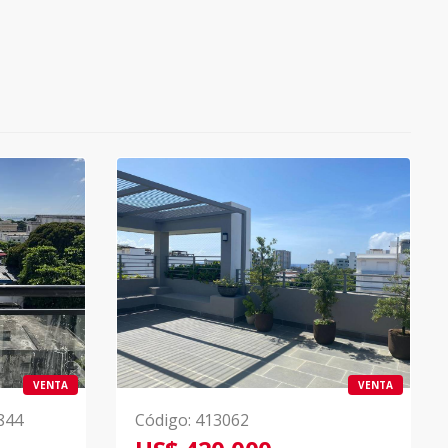
VENTA
VENTA
844
Código
:
413062