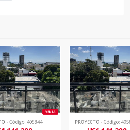
VENTA
TO
-
Código
:
405844
PROYECTO
-
Código
:
405