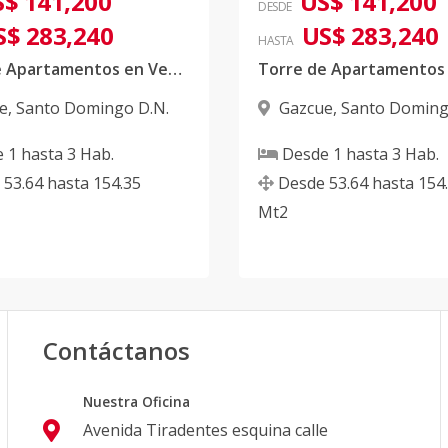
$ 141,200
US$ 141,200
DESDE
S$ 283,240
US$ 283,240
HASTA
Torre de Apartamentos en Venta en Gazcue, D.N
e
,
Santo Domingo D.N.
Gazcue
,
Santo Doming
e
1
hasta
3
Hab.
Desde
1
hasta
3
Hab.
53.64
hasta
154.35
Desde
53.64
hasta
154
Mt2
Contáctanos
Nuestra Oficina
Avenida Tiradentes esquina calle