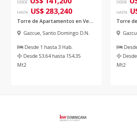
US$ 141,200
US
DESDE
DESDE
US$ 283,240
U
HASTA
HASTA
Torre de Apartamentos en Venta en Gazcue, D.N
Gazcue
,
Santo Domingo D.N.
Gazcu
Desde
1
hasta
3
Hab.
Desd
Desde
53.64
hasta
154.35
Desde
Mt2
Mt2