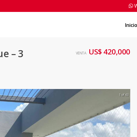
W
Inici
US$ 420,000
e – 3
VENTA
1 of 43