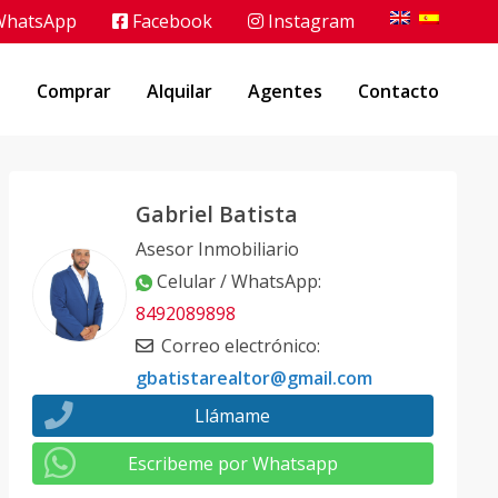
hatsApp
Facebook
Instagram
o
Comprar
Alquilar
Agentes
Contacto
Gabriel Batista
Asesor Inmobiliario
Celular / WhatsApp
:
8492089898
Correo electrónico
:
gbatistarealtor@gmail.com
Llámame
Escribeme por Whatsapp