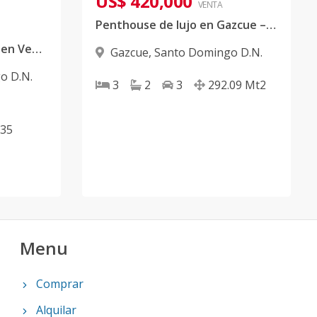
US$ 420,000
VENTA
Penthouse de lujo en Gazcue – 3 habitaciones y 3 parqueos
Torre de Apartamentos en Venta en Gazcue, D.N
Gazcue
,
Santo Domingo D.N.
o D.N.
3
2
3
292.09
Mt2
.35
Menu
Comprar
Alquilar