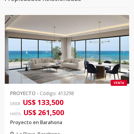
VENTA
PROYECTO
-
Código
:
413298
US$ 133,500
DESDE
US$ 261,500
HASTA
Proyecto en Barahona