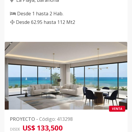
La Playa
,
Barahona
Desde
1
hasta
2
Hab.
Desde
62.95
hasta
112
Mt2
VENTA
PROYECTO
-
Código
:
413298
US$ 133,500
DESDE