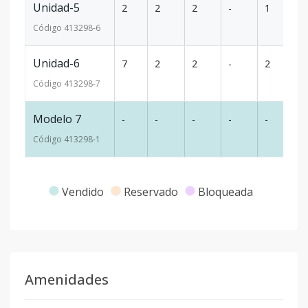
Unidad-5
2
2
2
-
1
92
Código
413298
-6
Unidad-6
7
2
2
-
2
1
Código
413298
-7
Modelo 7
-
-
-
-
-
-
Código
413298
-1
Vendido
Reservado
Bloqueada
Amenidades