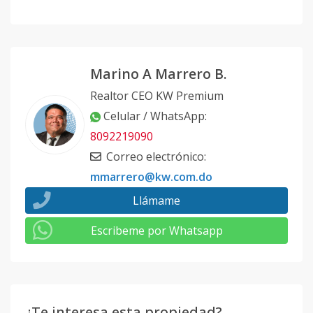
Marino A Marrero B.
Realtor CEO KW Premium
Celular / WhatsApp
:
8092219090
Correo electrónico
:
mmarrero@kw.com.do
Llámame
Escribeme por Whatsapp
¿Te interesa esta propiedad?