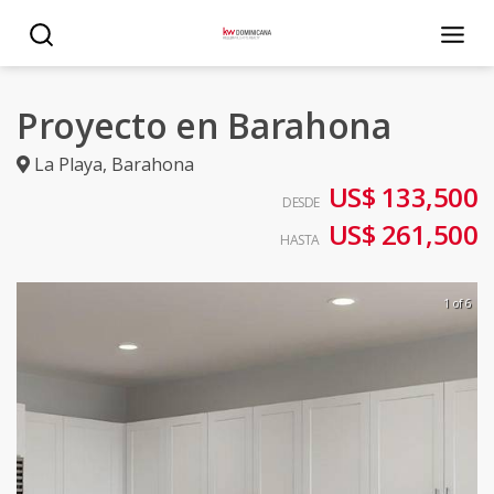
Proyecto en Barahona
La Playa
,
Barahona
US$ 133,500
DESDE
US$ 261,500
HASTA
1 of 6