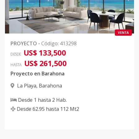
VENTA
PROYECTO
-
Código
:
413298
US$ 133,500
DESDE
US$ 261,500
HASTA
Proyecto en Barahona
La Playa
,
Barahona
Desde
1
hasta
2
Hab.
Desde
62.95
hasta
112
Mt2