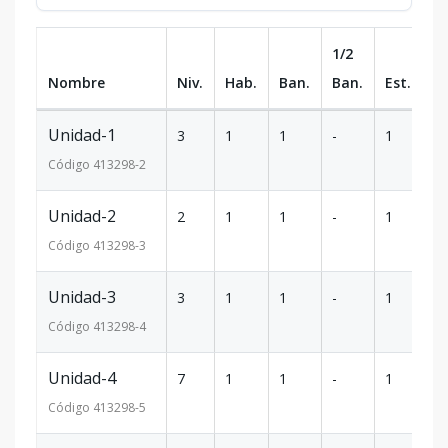
1/2
Nombre
Niv.
Hab.
Ban.
Ban.
Est.
m
Unidad-1
3
1
1
-
1
62
Código
413298
-2
Unidad-2
2
1
1
-
1
92
Código
413298
-3
Unidad-3
3
1
1
-
1
92
Código
413298
-4
Unidad-4
7
1
1
-
1
92
Código
413298
-5