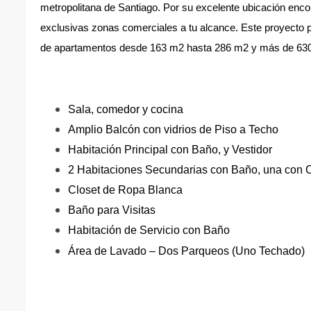
metropolitana de Santiago. Por su excelente ubicación enco
exclusivas zonas comerciales a tu alcance. Este proyecto 
de apartamentos desde 163 m2 hasta 286 m2 y más de 630
diseño moderno y vanguardista con áreas
de 630 m² de área social.dOcho torrdrfwfw
Sala, comedor y cocina
Amplio Balcón con vidrios de Piso a Techo
Habitación Principal con Baño, y Vestidor
2 Habitaciones Secundarias con Baño, una con Cl
Closet de Ropa Blanca
Baño para Visitas
Habitación de Servicio con Baño
Área de Lavado – Dos Parqueos (Uno Techado)
apartjhbjbjhbjhamentos desde 163m² a
Perfectos acabados en interiores y es