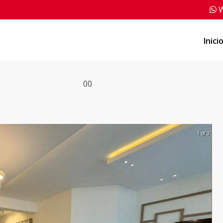
W
Inici
0
0
1 of 3