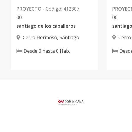
PROYECTO
-
Código
:
412307
PROYEC
0
0
0
0
santiago de los caballeros
santiago
Cerro Hermoso
,
Santiago
Cerro
Desde
0
hasta
0
Hab.
Desd