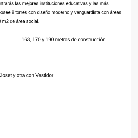
ntrarás las mejores instituciones educativas y las más
posee 8 torres con diseño moderno y vanguardista con áreas
.
 m2 de área social
 de apartamentos desde 163m² a 286m² y más
efes co*
163, 170 y 190 metros de construcción
oset y otra con Vestidor
erno y vandddguardista con áreas de
 286m² y más de 630 m² de área social.
pacios amplios y acogedores.
os en interiores