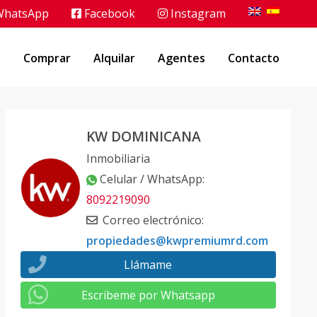
hatsApp
Facebook
Instagram
o
Comprar
Alquilar
Agentes
Contacto
KW DOMINICANA
Inmobiliaria
Celular / WhatsApp
:
8092219090
Correo electrónico
:
propiedades@kwpremiumrd.com
Llámame
Escribeme por Whatsapp