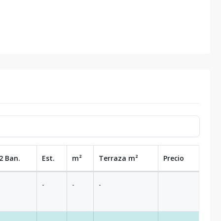
torres con diseño moderno y vanguardista
² a 286m² y más de 630 m² de área social.
pacios amplios y acogedores
2 Ban.
Est.
m²
Terraza
m²
Precio
-
-
-