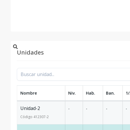
y espacios amplios y acogedores
Ocho 
con áreas de apartamentos desde 163m
Perfectos acabados en interiores y es
Unidades
Nombre
Niv.
Hab.
Ban.
1/
Unidad-2
-
-
-
-
Código
412307
-2