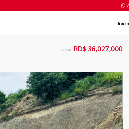
W
Inici
RD$ 36,027,000
VENTA
1 of 6