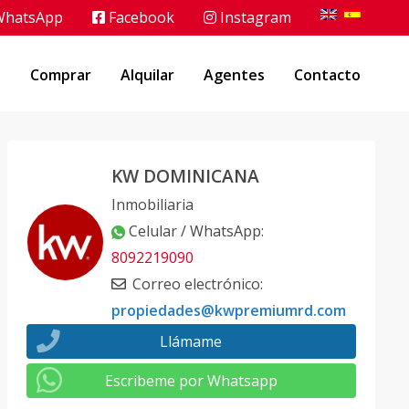
hatsApp
Facebook
Instagram
o
Comprar
Alquilar
Agentes
Contacto
KW DOMINICANA
Inmobiliaria
Celular / WhatsApp
:
8092219090
Correo electrónico
:
propiedades@kwpremiumrd.com
Llámame
Escribeme por Whatsapp