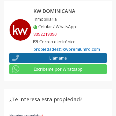
KW DOMINICANA
Inmobiliaria
Celular / WhatsApp
:
8092219090
Correo electrónico
:
propiedades@kwpremiumrd.com
Llámame
Escribeme por Whatsapp
¿Te interesa esta propiedad?
Nombre completo
*