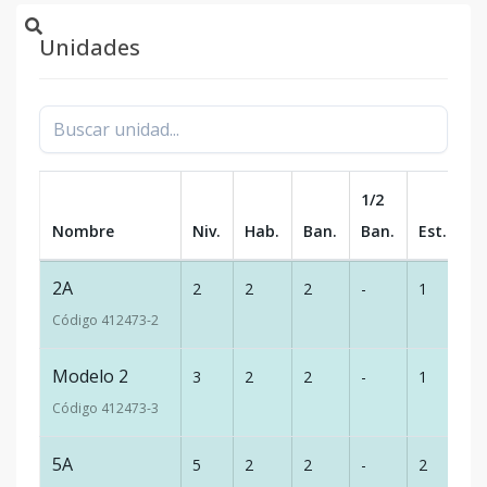
Unidades
1/2
Nombre
Niv.
Hab.
Ban.
Ban.
Est.
m
2A
2
2
2
-
1
8
Código
412473
-2
Modelo 2
3
2
2
-
1
8
Código
412473
-3
5A
5
2
2
-
2
1