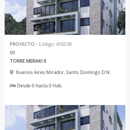
PROYECTO
-
Código
:
410538
0
0
TORRE MERAKI II
Buenos Aires Mirador
,
Santo Domingo D.N.
Desde
0
hasta
0
Hab.