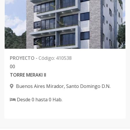
PROYECTO
-
Código
:
410538
0
0
TORRE MERAKI II
Buenos Aires Mirador
,
Santo Domingo D.N.
Desde
0
hasta
0
Hab.