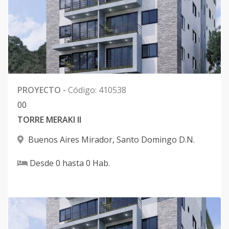
PROYECTO
-
Código
:
410538
0
0
TORRE MERAKI II
Buenos Aires Mirador
,
Santo Domingo D.N.
Desde
0
hasta
0
Hab.