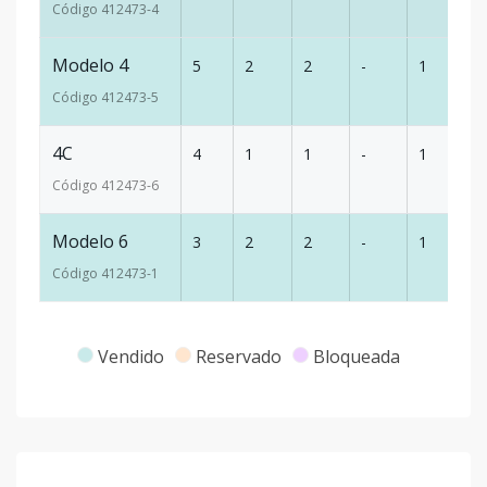
Código
412473
-4
Modelo 4
5
2
2
-
1
1
Código
412473
-5
4C
4
1
1
-
1
8
Código
412473
-6
Modelo 6
3
2
2
-
1
8
Código
412473
-1
Vendido
Reservado
Bloqueada